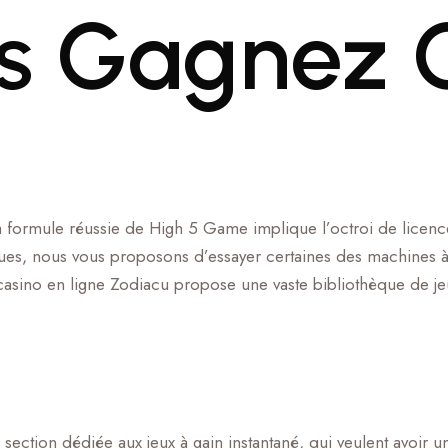
s Gagnez 
formule réussie de High 5 Game implique l’octroi de licence
ues, nous vous proposons d’essayer certaines des machines 
casino en ligne Zodiacu propose une vaste bibliothèque de je
de section dédiée aux jeux à gain instantané, qui veulent avoir 