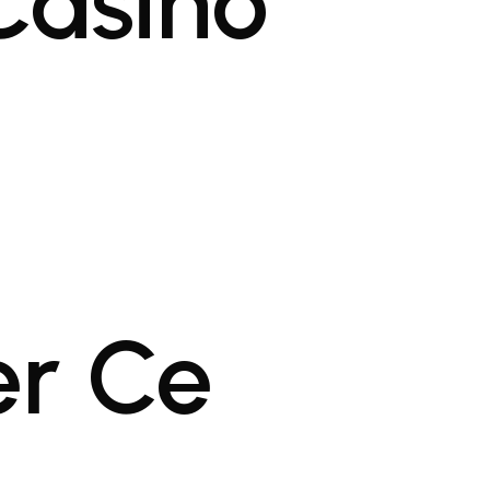
Casino
er Ce