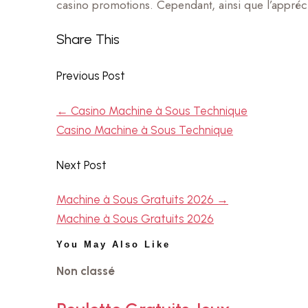
casino promotions. Cependant, ainsi que l’apprécia
Share This
Previous Post
←
Casino Machine à Sous Technique
Casino Machine à Sous Technique
Next Post
Machine à Sous Gratuits 2026
→
Machine à Sous Gratuits 2026
You May Also Like
Non classé