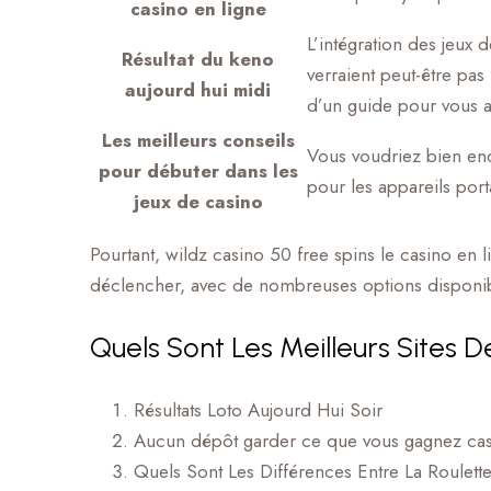
casino en ligne
L’intégration des jeux
Résultat du keno
verraient peut-être pa
aujourd hui midi
d’un guide pour vous a
Les meilleurs conseils
Vous voudriez bien enc
pour débuter dans les
pour les appareils port
jeux de casino
Pourtant, wildz casino 50 free spins le casino en l
déclencher, avec de nombreuses options disponib
Quels Sont Les Meilleurs Sites
Résultats Loto Aujourd Hui Soir
Aucun dépôt garder ce que vous gagnez ca
Quels Sont Les Différences Entre La Roulette