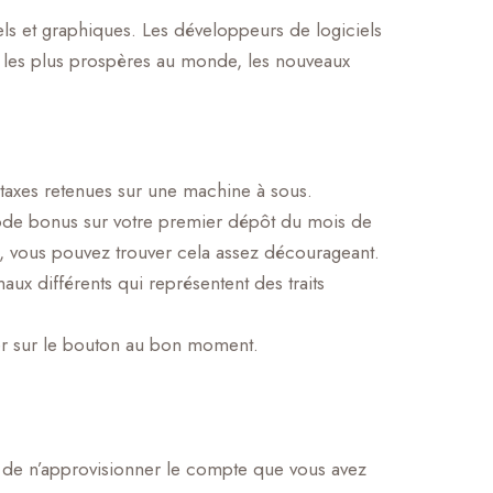
els et graphiques. Les développeurs de logiciels
 les plus prospères au monde, les nouveaux
s taxes retenues sur une machine à sous.
 code bonus sur votre premier dépôt du mois de
z, vous pouvez trouver cela assez décourageant.
aux différents qui représentent des traits
quer sur le bouton au bon moment.
le de n’approvisionner le compte que vous avez