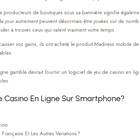
 de producteurs de boutiques sous sa bannière signifie égale
s le jour autrement peuvent désormais être jouées sur de nombr
ider à trouver ceux qui valent vraiment votre temps.
aisser vos gains, ils ont acheté le produit Madness mobile d
ables.
igne gamble devrait fournir un logiciel de jeu de casino en lig
les.
 De Casino En Ligne Sur Smartphone?
sino
 Française Et Les Autres Variations?