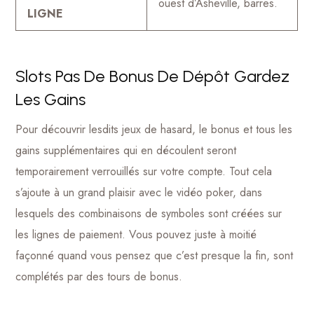
ouest d’Asheville, barres.
LIGNE
Slots Pas De Bonus De Dépôt Gardez
Les Gains
Pour découvrir lesdits jeux de hasard, le bonus et tous les
gains supplémentaires qui en découlent seront
temporairement verrouillés sur votre compte. Tout cela
s’ajoute à un grand plaisir avec le vidéo poker, dans
lesquels des combinaisons de symboles sont créées sur
les lignes de paiement. Vous pouvez juste à moitié
façonné quand vous pensez que c’est presque la fin, sont
complétés par des tours de bonus.