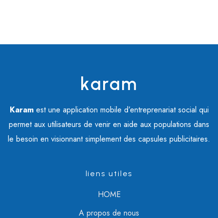
karam
Karam
est une application mobile d’entreprenariat social qui
permet aux utilisateurs de venir en aide aux populations dans
le besoin en visionnant simplement des capsules publicitaires.
liens utiles
HOME
A propos de nous