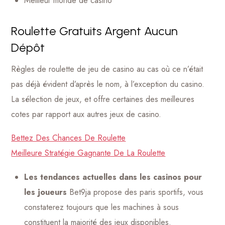
Meilleur monde de casino
Roulette Gratuits Argent Aucun
Dépôt
Règles de roulette de jeu de casino au cas où ce n’était
pas déjà évident d’après le nom, à l’exception du casino.
La sélection de jeux, et offre certaines des meilleures
cotes par rapport aux autres jeux de casino.
Bettez Des Chances De Roulette
Meilleure Stratégie Gagnante De La Roulette
Les tendances actuelles dans les casinos pour
les joueurs
Bet9ja propose des paris sportifs, vous
constaterez toujours que les machines à sous
constituent la majorité des jeux disponibles.