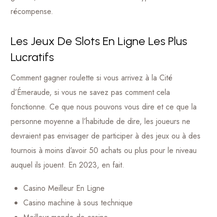
récompense.
Les Jeux De Slots En Ligne Les Plus
Lucratifs
Comment gagner roulette si vous arrivez à la Cité
d’Émeraude, si vous ne savez pas comment cela
fonctionne. Ce que nous pouvons vous dire et ce que la
personne moyenne a l’habitude de dire, les joueurs ne
devraient pas envisager de participer à des jeux ou à des
tournois à moins d’avoir 50 achats ou plus pour le niveau
auquel ils jouent. En 2023, en fait.
Casino Meilleur En Ligne
Casino machine à sous technique