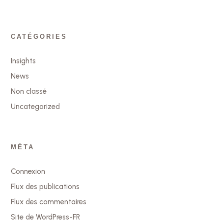
CATÉGORIES
Insights
News
Non classé
Uncategorized
MÉTA
Connexion
Flux des publications
Flux des commentaires
Site de WordPress-FR