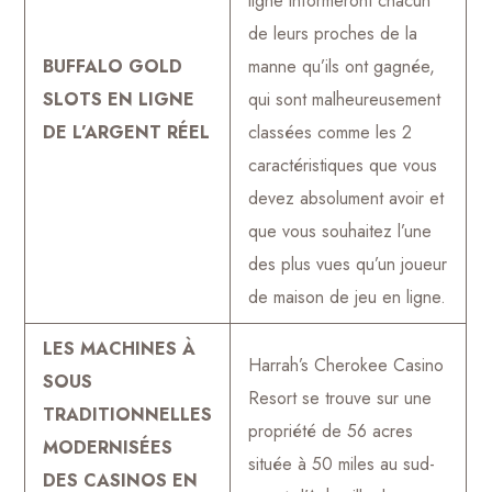
ligne informeront chacun
de leurs proches de la
BUFFALO GOLD
manne qu’ils ont gagnée,
SLOTS EN LIGNE
qui sont malheureusement
DE L’ARGENT RÉEL
classées comme les 2
caractéristiques que vous
devez absolument avoir et
que vous souhaitez l’une
des plus vues qu’un joueur
de maison de jeu en ligne.
LES MACHINES À
Harrah’s Cherokee Casino
SOUS
Resort se trouve sur une
TRADITIONNELLES
propriété de 56 acres
MODERNISÉES
située à 50 miles au sud-
DES CASINOS EN