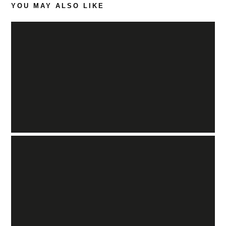
YOU MAY ALSO LIKE