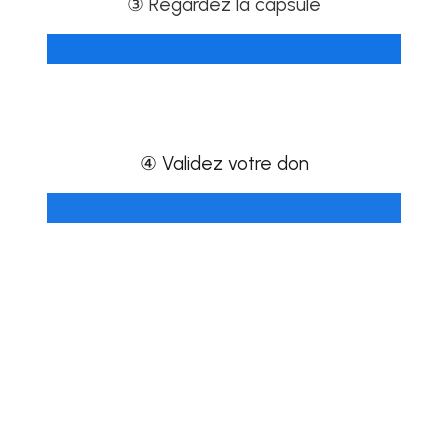
③ Regardez la capsule
④ Validez votre don
1ère application mobile marocaine de brand content
humanitaire qui permet de faire des dons