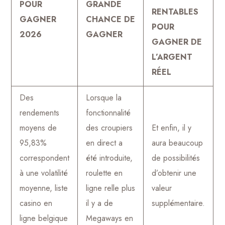
POUR
GRANDE
RENTABLES
GAGNER
CHANCE DE
POUR
2026
GAGNER
GAGNER DE
L’ARGENT
RÉEL
Des
Lorsque la
rendements
fonctionnalité
moyens de
des croupiers
Et enfin, il y
95,83%
en direct a
aura beaucoup
correspondent
été introduite,
de possibilités
à une volatilité
roulette en
d’obtenir une
moyenne, liste
ligne relle plus
valeur
casino en
il y a de
supplémentaire.
ligne belgique
Megaways en