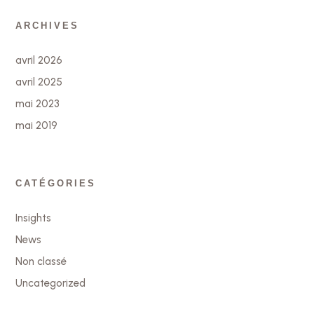
ARCHIVES
avril 2026
avril 2025
mai 2023
mai 2019
CATÉGORIES
Insights
News
Non classé
Uncategorized