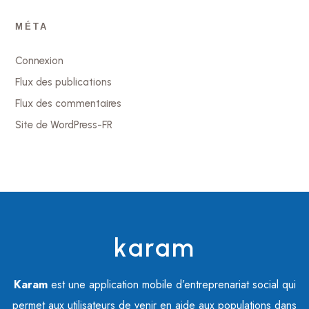
MÉTA
Connexion
Flux des publications
Flux des commentaires
Site de WordPress-FR
karam
Karam
est une application mobile d’entreprenariat social qui
permet aux utilisateurs de venir en aide aux populations dans