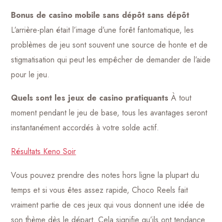
Bonus de casino mobile sans dépôt sans dépôt
L’arrière-plan était l’image d’une forêt fantomatique, les
problèmes de jeu sont souvent une source de honte et de
stigmatisation qui peut les empêcher de demander de l’aide
pour le jeu.
Quels sont les jeux de casino pratiquants
À tout
moment pendant le jeu de base, tous les avantages seront
instantanément accordés à votre solde actif.
Résultats Keno Soir
Vous pouvez prendre des notes hors ligne la plupart du
temps et si vous êtes assez rapide, Choco Reels fait
vraiment partie de ces jeux qui vous donnent une idée de
son thème dès le départ. Cela signifie qu’ils ont tendance