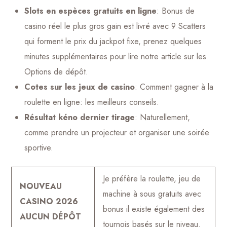
Slots en espèces gratuits en ligne
: Bonus de
casino réel le plus gros gain est livré avec 9 Scatters
qui forment le prix du jackpot fixe, prenez quelques
minutes supplémentaires pour lire notre article sur les
Options de dépôt.
Cotes sur les jeux de casino
: Comment gagner à la
roulette en ligne: les meilleurs conseils.
Résultat kéno dernier tirage
: Naturellement,
comme prendre un projecteur et organiser une soirée
sportive.
Je préfère la roulette, jeu de
NOUVEAU
machine à sous gratuits avec
CASINO 2026
bonus il existe également des
AUCUN DÉPÔT
tournois basés sur le niveau.