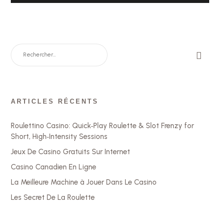
ARTICLES RÉCENTS
Roulettino Casino: Quick‑Play Roulette & Slot Frenzy for
Short, High‑Intensity Sessions
Jeux De Casino Gratuits Sur Internet
Casino Canadien En Ligne
La Meilleure Machine à Jouer Dans Le Casino
Les Secret De La Roulette