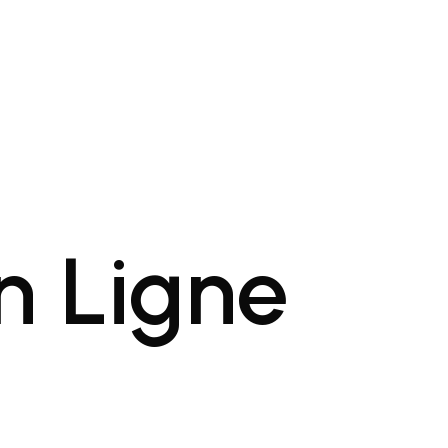
n Ligne