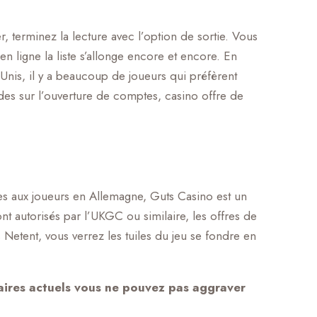
 terminez la lecture avec l’option de sortie. Vous
n ligne la liste s’allonge encore et encore. En
-Unis, il y a beaucoup de joueurs qui préfèrent
ides sur l’ouverture de comptes, casino offre de
res aux joueurs en Allemagne, Guts Casino est un
nt autorisés par l’UKGC ou similaire, les offres de
Netent, vous verrez les tuiles du jeu se fondre en
laires actuels vous ne pouvez pas aggraver