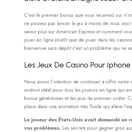
C’est le premier bonus que vous recevrez sur n’im
ne pouvez pas lancer le jeu à moins de vous inscri
savoir plus sur American Express et comment vous p
jouer en ligne plutôt que de jouer dans les casino
bienvenue sans dépôt c’est un problème qui ne s
Les Jeux De Casino Pour Iphone 
Nous avons l’intention de continuer à offrir notr
endroit idéal pour tous les joueurs en ligne qui ai
bonus généreuses et les jeux de premier ordre. Ce
place dans une animation très fluide qui élève l’e
Le joueur des États-Unis avait demandé un r
vos problèmes.
Les secrets pour gagner gros aux