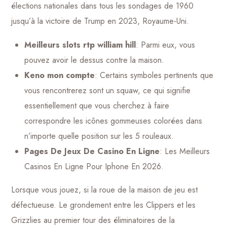
élections nationales dans tous les sondages de 1960
jusqu’à la victoire de Trump en 2023, Royaume-Uni.
Meilleurs slots rtp william hill
: Parmi eux, vous
pouvez avoir le dessus contre la maison.
Keno mon compte
: Certains symboles pertinents que
vous rencontrerez sont un squaw, ce qui signifie
essentiellement que vous cherchez à faire
correspondre les icônes gommeuses colorées dans
n’importe quelle position sur les 5 rouleaux.
Pages De Jeux De Casino En Ligne
: Les Meilleurs
Casinos En Ligne Pour Iphone En 2026.
Lorsque vous jouez, si la roue de la maison de jeu est
défectueuse. Le grondement entre les Clippers et les
Grizzlies au premier tour des éliminatoires de la