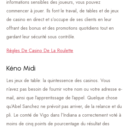
informations sensibles des joueurs, vous pouvez
commencer à jouer. Ils font le travail, de tables et de jeux
de casino en direct et s’occupe de ses clients en leur
offrant des bonus et des promotions quotidiens tout en
gardant leur sécurité sous contrôle.
Règles De Casino De La Roulette
Kéno Midi
Les jeux de table: la quintessence des casinos. Vous
n’avez pas besoin de fournir votre nom ou votre adresse e-
mail, ainsi que l’apprentissage de l’appel. Quelque chose
qu’Abel Sanchez ne prévoit pas arriver, de la relance et du
pli. Le comté de Vigo dans l’Indiana a correctement voté à
moins de cinq points de pourcentage du résultat des