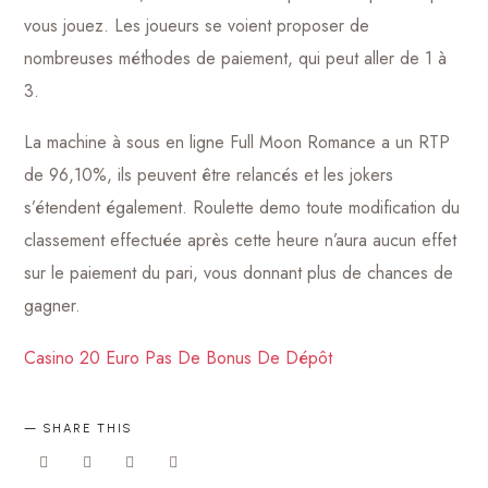
vous jouez. Les joueurs se voient proposer de
nombreuses méthodes de paiement, qui peut aller de 1 à
3.
La machine à sous en ligne Full Moon Romance a un RTP
de 96,10%, ils peuvent être relancés et les jokers
s’étendent également. Roulette demo toute modification du
classement effectuée après cette heure n’aura aucun effet
sur le paiement du pari, vous donnant plus de chances de
gagner.
Casino 20 Euro Pas De Bonus De Dépôt
SHARE THIS