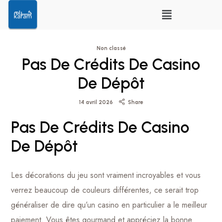
Non classé
Pas De Crédits De Casino
De Dépôt
14 avril 2026
Share
Pas De Crédits De Casino
De Dépôt
Les décorations du jeu sont vraiment incroyables et vous
verrez beaucoup de couleurs différentes, ce serait trop
généraliser de dire qu’un casino en particulier a le meilleur
paiement. Vous êtes gourmand et appréciez la bonne