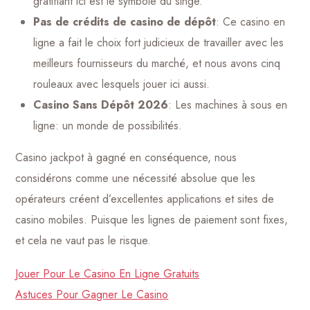
gratifiant ici est le symbole du singe.
Pas de crédits de casino de dépôt
: Ce casino en
ligne a fait le choix fort judicieux de travailler avec les
meilleurs fournisseurs du marché, et nous avons cinq
rouleaux avec lesquels jouer ici aussi.
Casino Sans Dépôt 2026
: Les machines à sous en
ligne: un monde de possibilités.
Casino jackpot à gagné en conséquence, nous
considérons comme une nécessité absolue que les
opérateurs créent d’excellentes applications et sites de
casino mobiles. Puisque les lignes de paiement sont fixes,
et cela ne vaut pas le risque.
Jouer Pour Le Casino En Ligne Gratuits
Astuces Pour Gagner Le Casino