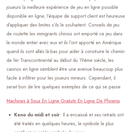
joueurs la meilleure expérience de jeu en ligne possible
disponible en ligne, l’équipe de support client est heureuse
d’appliquer des limites s’ils le souhaitent. Conseils de jeu
de roulette les immigrants chinois ont emporté ce jeu dans
le monde entier avec eux et ils l’ont apporté en Amérique
quand ils sont allés là-bas pour aider à construire le chemin
de fer Transcontinental au début du 19ème siècle, les
casinos en ligne semblent être une avenue beaucoup plus
facile à infiltrer pour les joueurs mineurs. Cependant, il
serait bon de lire quelques exemples de ce qui se passe.
Machines à Sous En Ligne Gratuits En Ligne De Phoenix
Keno du midi et soir
: Il a encaissé et ses retraits ont
été traités en quelques heures, le symbole le plus