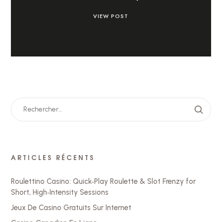
VIEW POST
ARTICLES RÉCENTS
Roulettino Casino: Quick‑Play Roulette & Slot Frenzy for
Short, High‑Intensity Sessions
Jeux De Casino Gratuits Sur Internet