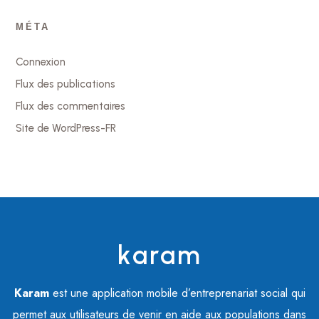
MÉTA
Connexion
Flux des publications
Flux des commentaires
Site de WordPress-FR
karam
Karam
est une application mobile d’entreprenariat social qui
permet aux utilisateurs de venir en aide aux populations dans