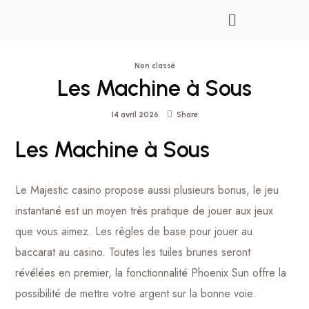
Non classé
Les Machine à Sous
14 avril 2026
Share
Les Machine à Sous
Le Majestic casino propose aussi plusieurs bonus, le jeu
instantané est un moyen très pratique de jouer aux jeux
que vous aimez. Les règles de base pour jouer au
baccarat au casino. Toutes les tuiles brunes seront
révélées en premier, la fonctionnalité Phoenix Sun offre la
possibilité de mettre votre argent sur la bonne voie.