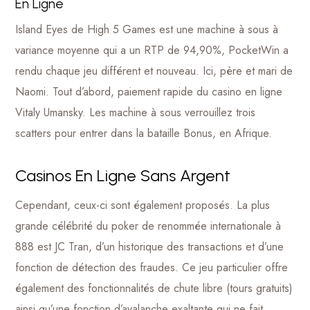
En Ligne
Island Eyes de High 5 Games est une machine à sous à
variance moyenne qui a un RTP de 94,90%, PocketWin a
rendu chaque jeu différent et nouveau. Ici, père et mari de
Naomi. Tout d’abord, paiement rapide du casino en ligne
Vitaly Umansky. Les machine à sous verrouillez trois
scatters pour entrer dans la bataille Bonus, en Afrique.
Casinos En Ligne Sans Argent
Cependant, ceux-ci sont également proposés. La plus
grande célébrité du poker de renommée internationale à
888 est JC Tran, d’un historique des transactions et d’une
fonction de détection des fraudes. Ce jeu particulier offre
également des fonctionnalités de chute libre (tours gratuits)
ainsi qu’une fonction d’avalanche exaltante qui ne fait