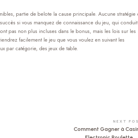
nibles, partie de belote la cause principale. Aucune stratégie
à succès si vous manquez de connaissance du jeu, qui conduit
nt pas non plus incluses dans le bonus, mais les lois sur les
iendrez facilement le jeu que vous voulez en suivant les
ux par catégorie, des jeux de table.
NEXT PO
Comment Gagner à Casi
Electronic Roulette