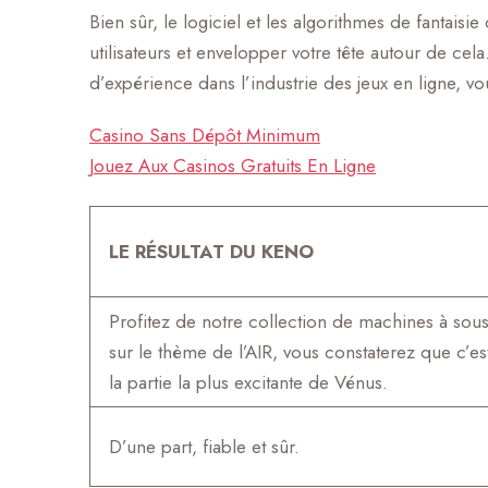
Bien sûr, le logiciel et les algorithmes de fantaisie
utilisateurs et envelopper votre tête autour de cel
d’expérience dans l’industrie des jeux en ligne, v
Casino Sans Dépôt Minimum
Jouez Aux Casinos Gratuits En Ligne
LE RÉSULTAT DU KENO
Profitez de notre collection de machines à sou
sur le thème de l’AIR, vous constaterez que c’es
la partie la plus excitante de Vénus.
D’une part, fiable et sûr.