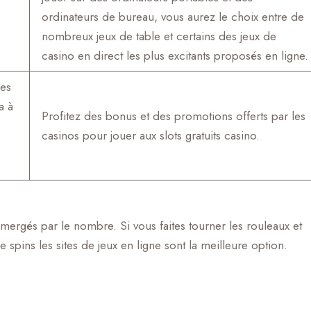
ordinateurs de bureau, vous aurez le choix entre de
nombreux jeux de table et certains des jeux de
casino en direct les plus excitants proposés en ligne.
des
a à
Profitez des bonus et des promotions offerts par les
casinos pour jouer aux slots gratuits casino.
mergés par le nombre. Si vous faites tourner les rouleaux et
spins les sites de jeux en ligne sont la meilleure option.