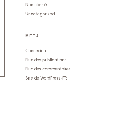
Non classé
Uncategorized
MÉTA
Connexion
Flux des publications
Flux des commentaires
Site de WordPress-FR