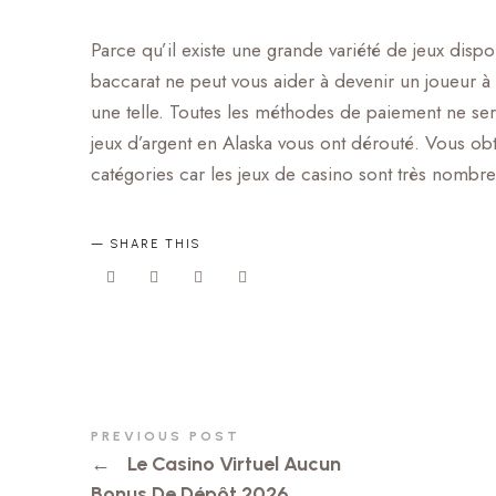
Parce qu’il existe une grande variété de jeux dispo
baccarat ne peut vous aider à devenir un joueur 
une telle. Toutes les méthodes de paiement ne sero
jeux d’argent en Alaska vous ont dérouté. Vous obt
catégories car les jeux de casino sont très nombre
SHARE THIS
PREVIOUS POST
←
Le Casino Virtuel Aucun
Bonus De Dépôt 2026