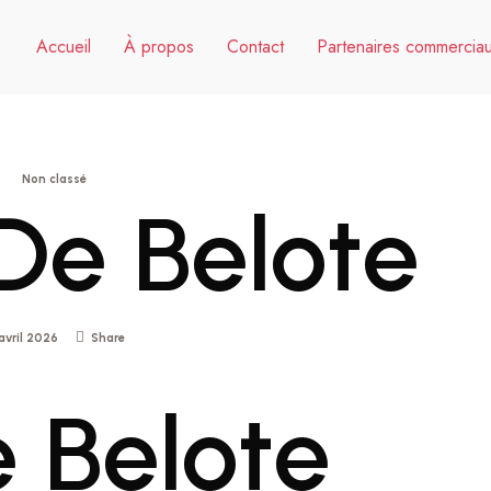
Accueil
À propos
Contact
Partenaires commerciau
Non classé
 De Belote
 avril 2026
Share
e Belote