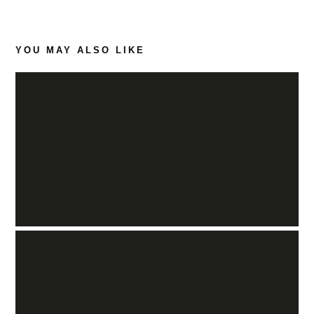
YOU MAY ALSO LIKE