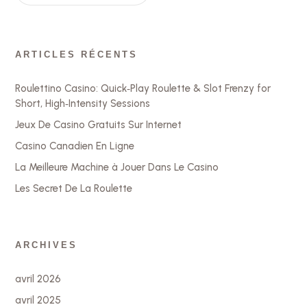
ARTICLES RÉCENTS
Roulettino Casino: Quick‑Play Roulette & Slot Frenzy for
Short, High‑Intensity Sessions
Jeux De Casino Gratuits Sur Internet
Casino Canadien En Ligne
La Meilleure Machine à Jouer Dans Le Casino
Les Secret De La Roulette
ARCHIVES
avril 2026
avril 2025