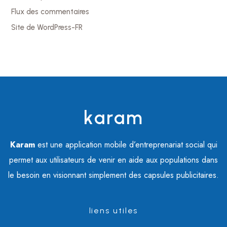
Flux des commentaires
Site de WordPress-FR
karam
Karam
est une application mobile d’entreprenariat social qui
permet aux utilisateurs de venir en aide aux populations dans
le besoin en visionnant simplement des capsules publicitaires.
liens utiles