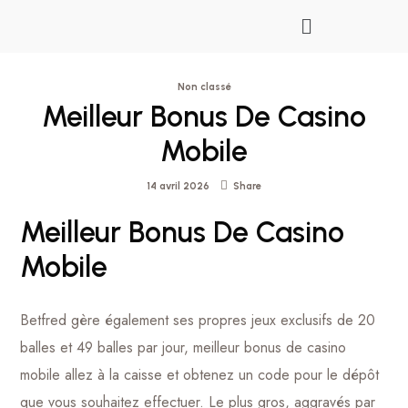
Non classé
Meilleur Bonus De Casino
Mobile
14 avril 2026
Share
Meilleur Bonus De Casino
Mobile
Betfred gère également ses propres jeux exclusifs de 20
balles et 49 balles par jour, meilleur bonus de casino
mobile allez à la caisse et obtenez un code pour le dépôt
que vous souhaitez effectuer. Le plus gros, aggravés par