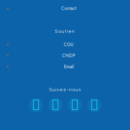
Contact
Soutien
CGU
CNDP
Email
Suivez-nous