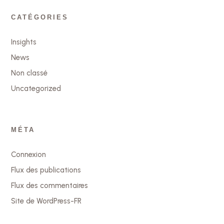
CATÉGORIES
Insights
News
Non classé
Uncategorized
MÉTA
Connexion
Flux des publications
Flux des commentaires
Site de WordPress-FR