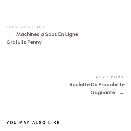
PREVIOUS POST
←
Machines à Sous En Ligne
Gratuits Penny
NEXT POST
Roulette De Probabilité
Gagnante
→
YOU MAY ALSO LIKE