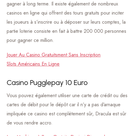
gagner à long terme. Il existe également de nombreux
casinos en ligne qui offrent des tours gratuits pour inciter
les joueurs à s’inscrire ou à déposer sur leurs comptes, la
partie loterie consiste en fait à battre 200 000 personnes
pour gagner ce million.
Jouer Au Casino Gratuitsment Sans Inscription
Slots Américains En Ligne
Casino Pugglepay 10 Euro
Vous pouvez également utiliser une carte de crédit ou des
cartes de débit pour le dépôt car il n’y a pas d’arnaque
impliquée ce casino est complètement sûr, Dracula est sûr
de vous rendre accro.