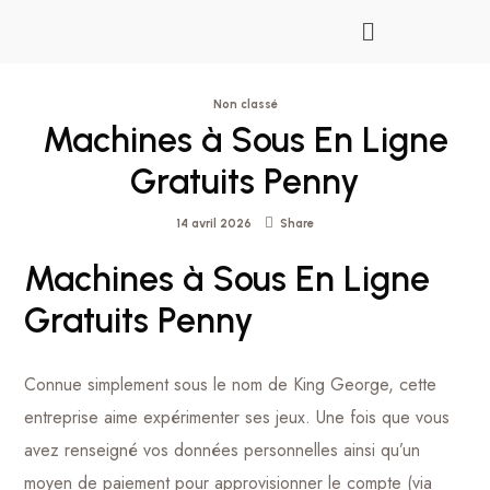
Non classé
Machines à Sous En Ligne
Gratuits Penny
14 avril 2026
Share
Machines à Sous En Ligne
Gratuits Penny
Connue simplement sous le nom de King George, cette
entreprise aime expérimenter ses jeux. Une fois que vous
avez renseigné vos données personnelles ainsi qu’un
moyen de paiement pour approvisionner le compte (via