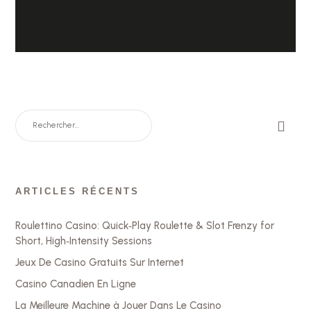
ARTICLES RÉCENTS
Roulettino Casino: Quick‑Play Roulette & Slot Frenzy for
Short, High‑Intensity Sessions
Jeux De Casino Gratuits Sur Internet
Casino Canadien En Ligne
La Meilleure Machine à Jouer Dans Le Casino