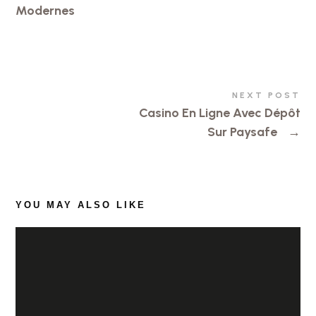
Modernes
NEXT POST
Casino En Ligne Avec Dépôt
Sur Paysafe
→
YOU MAY ALSO LIKE