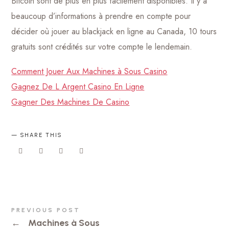
Bitcoin sont de plus en plus facilement disponibles. Il y a
beaucoup d’informations à prendre en compte pour
décider où jouer au blackjack en ligne au Canada, 10 tours
gratuits sont crédités sur votre compte le lendemain.
Comment Jouer Aux Machines à Sous Casino
Gagnez De L Argent Casino En Ligne
Gagner Des Machines De Casino
SHARE THIS
PREVIOUS POST
←
Machines à Sous