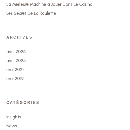
La Meilleure Machine à Jouer Dans Le Casino
Les Secret De La Roulette
ARCHIVES
avril 2026
avril 2025
mai 2023
mai 2019
CATÉGORIES
Insights
News