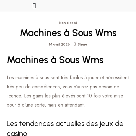
Menu
Non classé
Machines à Sous Wms
14 avril 2026
Share
Machines à Sous Wms
Les machines à sous sont très faciles à jouer et nécessitent
très peu de compétences, vous n’aurez pas besoin de
licence. Les gains les plus élevés sont 10 fois votre mise
pour 6 d’une sorte, mais en attendant.
Les tendances actuelles des jeux de
casino