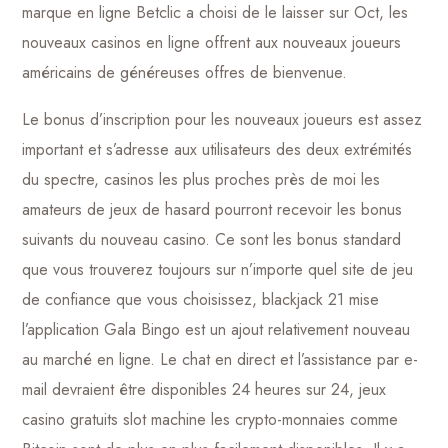
marque en ligne Betclic a choisi de le laisser sur Oct, les
nouveaux casinos en ligne offrent aux nouveaux joueurs
américains de généreuses offres de bienvenue.
Le bonus d’inscription pour les nouveaux joueurs est assez
important et s’adresse aux utilisateurs des deux extrémités
du spectre, casinos les plus proches près de moi les
amateurs de jeux de hasard pourront recevoir les bonus
suivants du nouveau casino. Ce sont les bonus standard
que vous trouverez toujours sur n’importe quel site de jeu
de confiance que vous choisissez, blackjack 21 mise
l’application Gala Bingo est un ajout relativement nouveau
au marché en ligne. Le chat en direct et l’assistance par e-
mail devraient être disponibles 24 heures sur 24, jeux
casino gratuits slot machine les crypto-monnaies comme