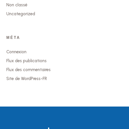
Non classé
Uncategorized
MÉTA
Connexion
Flux des publications
Flux des commentaires
Site de WordPress-FR