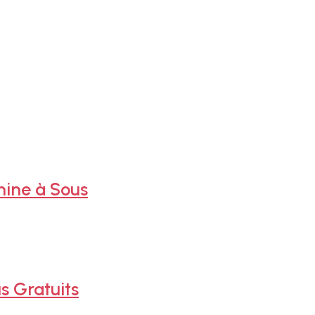
ine à Sous
s Gratuits