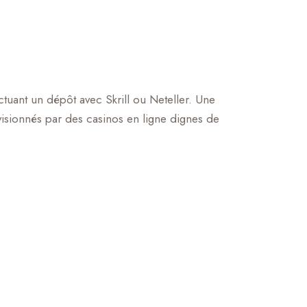
ctuant un dépôt avec Skrill ou Neteller. Une
isionnés par des casinos en ligne dignes de