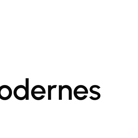
odernes