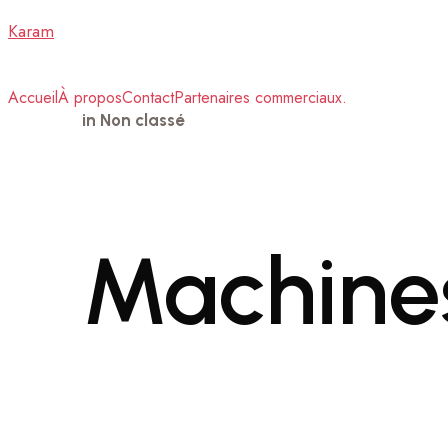
Karam
Accueil
À propos
Contact
Partenaires commerciaux.
in
Non classé
Machine