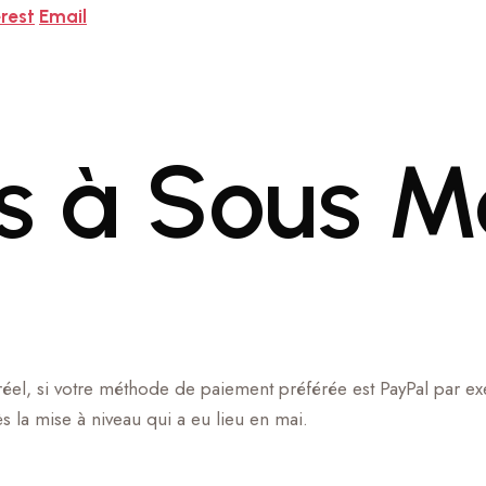
rest
Email
s à Sous M
t réel, si votre méthode de paiement préférée est PayPal par e
ès la mise à niveau qui a eu lieu en mai.