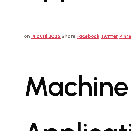
on
14 avril 2026
Share
Facebook
Twitter
Pinte
Machine