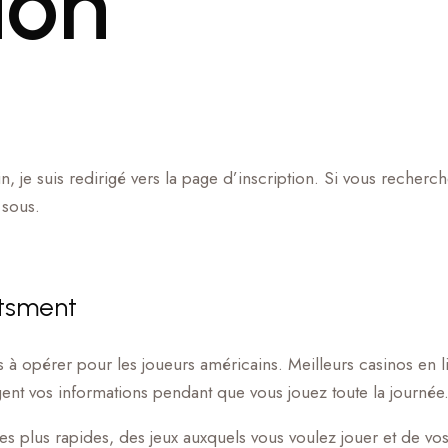
ion
, je suis redirigé vers la page d’inscription. Si vous recherc
 sous.
itsment
sés à opérer pour les joueurs américains. Meilleurs casinos en
ent vos informations pendant que vous jouez toute la journée
es plus rapides, des jeux auxquels vous voulez jouer et de vo