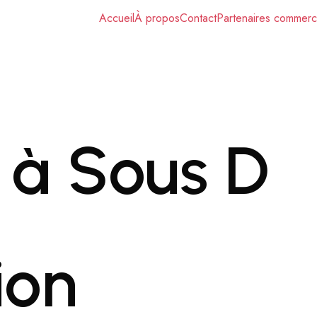
Accueil
À propos
Contact
Partenaires commerc
 à Sous D
ion