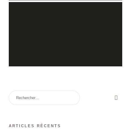
ARTICLES RÉCENTS