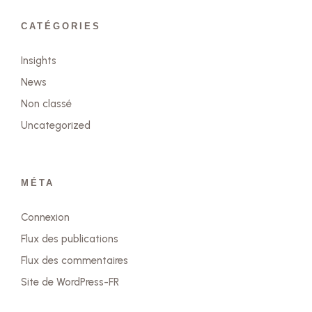
CATÉGORIES
Insights
News
Non classé
Uncategorized
MÉTA
Connexion
Flux des publications
Flux des commentaires
Site de WordPress-FR