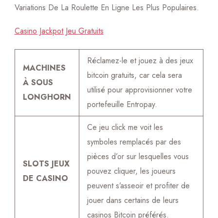
Variations De La Roulette En Ligne Les Plus Populaires.
Casino Jackpot Jeu Gratuits
Réclamez-le et jouez à des jeux
MACHINES
bitcoin gratuits, car cela sera
À SOUS
utilisé pour approvisionner votre
LONGHORN
portefeuille Entropay.
Ce jeu click me voit les
symboles remplacés par des
pièces d’or sur lesquelles vous
SLOTS JEUX
pouvez cliquer, les joueurs
DE CASINO
peuvent s’asseoir et profiter de
jouer dans certains de leurs
casinos Bitcoin préférés.