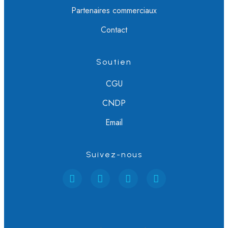
Partenaires commerciaux
Contact
Soutien
CGU
CNDP
Email
Suivez-nous