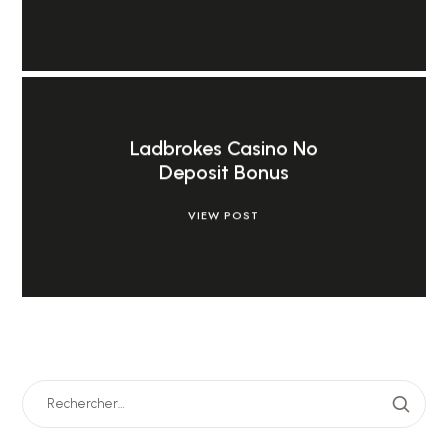
Ladbrokes Casino No
Deposit Bonus
VIEW POST