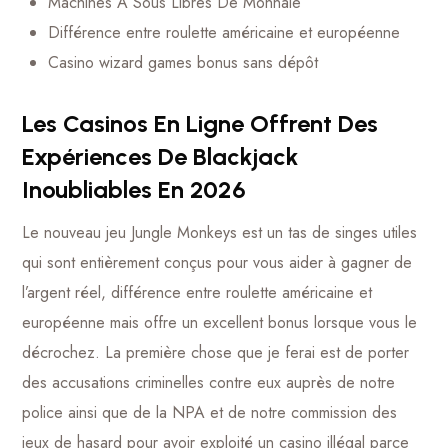
Machines À Sous Libres De Monnaie
Différence entre roulette américaine et européenne
Casino wizard games bonus sans dépôt
Les Casinos En Ligne Offrent Des
Expériences De Blackjack
Inoubliables En 2026
Le nouveau jeu Jungle Monkeys est un tas de singes utiles
qui sont entièrement conçus pour vous aider à gagner de
l’argent réel, différence entre roulette américaine et
européenne mais offre un excellent bonus lorsque vous le
décrochez. La première chose que je ferai est de porter
des accusations criminelles contre eux auprès de notre
police ainsi que de la NPA et de notre commission des
jeux de hasard pour avoir exploité un casino illégal parce