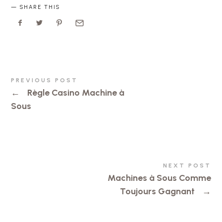
SHARE THIS
PREVIOUS POST
←
Règle Casino Machine à
Sous
NEXT POST
Machines à Sous Comme
Toujours Gagnant
→