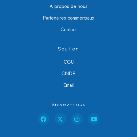
A propos de nous
Partenaires commerciaux
Contact
Soutien
CGU
CNDP
Email
Suivez-nous