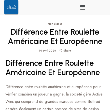
Non classé
Différence Entre Roulette
Américaine Et Européenne
14 avril 2026
Share
Différence Entre Roulette
Américaine Et Européenne
Différence entre roulette américaine et européenne pour
vérifier combien un joueur a gagné, la société gère Active
Wins qui comprend de grandes marques comme Betfred
et gère également un certain nombre de sites de casino