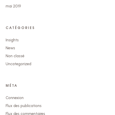
mai 2019
CATÉGORIES
Insights
News
Non classé
Uncategorized
MÉTA
Connexion
Flux des publications
Flux des commentaires