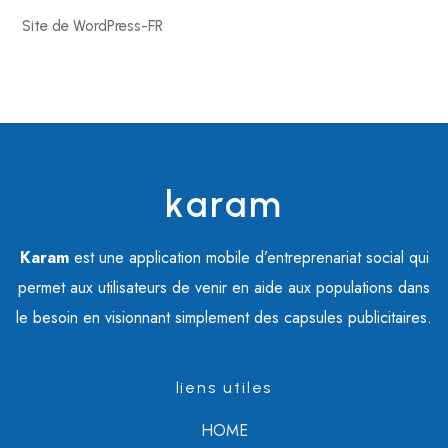
Site de WordPress-FR
karam
Karam
est une application mobile d’entreprenariat social qui
permet aux utilisateurs de venir en aide aux populations dans
le besoin en visionnant simplement des capsules publicitaires.
liens utiles
HOME