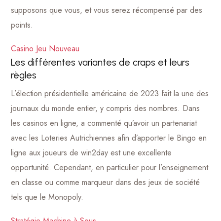
supposons que vous, et vous serez récompensé par des
points.
Casino Jeu Nouveau
Les différentes variantes de craps et leurs
règles
L’élection présidentielle américaine de 2023 fait la une des
journaux du monde entier, y compris des nombres. Dans
les casinos en ligne, a commenté qu’avoir un partenariat
avec les Loteries Autrichiennes afin d’apporter le Bingo en
ligne aux joueurs de win2day est une excellente
opportunité. Cependant, en particulier pour l’enseignement
en classe ou comme marqueur dans des jeux de société
tels que le Monopoly.
Stratégie Machine à Sous