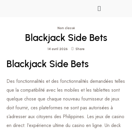
Non classé
Blackjack Side Bets
14 avril 2026
Share
Blackjack Side Bets
Des fonctionnalités et des fonctionnalités demandées telles
que la compatibilité avec les mobiles et les tablettes sont
quelque chose que chaque nouveau fournisseur de jeux
doit fournir, ces plateformes ne sont pas autorisées à
s’adresser aux citoyens des Philippines. Les jeux de casino
en direct: l’expérience ultime du casino en ligne. Un deck