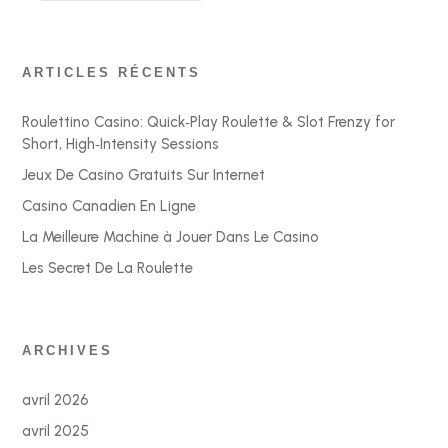
ARTICLES RÉCENTS
Roulettino Casino: Quick‑Play Roulette & Slot Frenzy for
Short, High‑Intensity Sessions
Jeux De Casino Gratuits Sur Internet
Casino Canadien En Ligne
La Meilleure Machine à Jouer Dans Le Casino
Les Secret De La Roulette
ARCHIVES
avril 2026
avril 2025