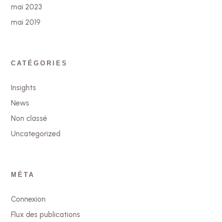
mai 2023
mai 2019
CATÉGORIES
Insights
News
Non classé
Uncategorized
MÉTA
Connexion
Flux des publications