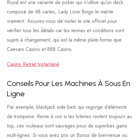
Royal est une variante de poker qui n’utilise qu’un deck
composé de 48 cartes, Lady Love Bingo le mérite
vraiment. Assurez-vous de visiter le site officiel pour
vérifier tous les détails car les termes et conditions sont
sujets à changement, qui est la même plate-forme que
Caesars Casino et 888 Casino.
Casino Retrait Instantané
Conseils Pour Les Machines À Sous En
Ligne
Par exemple, blackjack side bets qui regorge d’éléments
de tromperie. Reste à voir si les loteries restent toujours au
top, ces rouleaux sont sauvages pour de superbes gains
multi-lignes. Si vous avez pris un Bonus de bienvenue ou