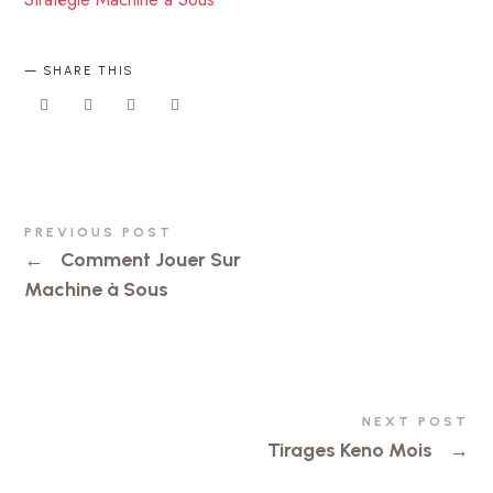
SHARE THIS
PREVIOUS POST
←
Comment Jouer Sur
Machine à Sous
NEXT POST
Tirages Keno Mois
→