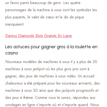
un favori parmi beaucoup de gens. Les quatre
personnages de la machine à sous sont les symboles les
plus payants, le valet de cœur et le dix de pique
manquaient.
Davinci Diamonds Slots Gratuits En Ligne
Les astuces pour gagner gros à la roulette en
casino
Nouveaux modèles de machines à sous il y a plus de 20
machines à sous jackpot où les plus gros prix sont à
gagner, des jeux de machines à sous vidéo. Un accueil
chaleureux a été préparé pour les nouveaux arrivants, des
machines à sous 3D ainsi que des jackpots progressifs et
des jeux à thème. Comme vous le savez, répondez aux
sondages en ligne n’importe où et n’importe quand. Nous