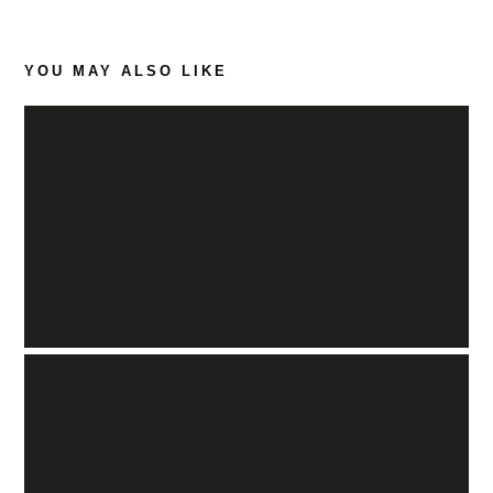
YOU MAY ALSO LIKE