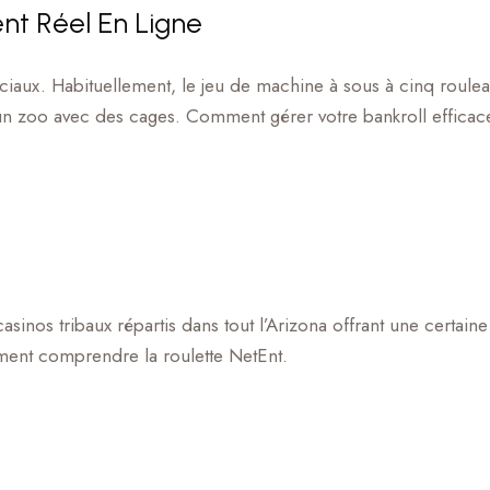
nt Réel En Ligne
éciaux. Habituellement, le jeu de machine à sous à cinq roule
un zoo avec des cages. Comment gérer votre bankroll efficac
casinos tribaux répartis dans tout l’Arizona offrant une certai
ent comprendre la roulette NetEnt.