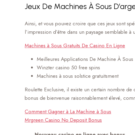
Jeux De Machines À Sous D’arge
Ainsi, et vous pouvez croire que ces jeux sont sp
l’impression d’être dans un paysage semblable à 
Machines à Sous Gratuits De Casino En Ligne
Meilleures Applications De Machine À Sous
Winzter casino 50 free spins
Machines à sous solstice gratuitsment
Roulette Exclusive, il existe un certain nombre de 
bonus de bienvenue raisonnablement élevé, comm
Comment Gagner à La Machine à Sous
Mrgreen Casino No Deposit Bonus
Nouveau casino en ligne avec bonus