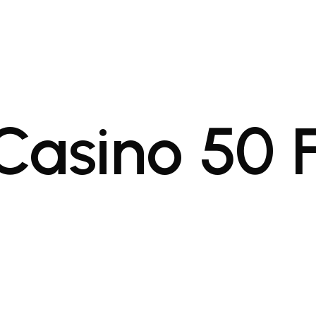
Casino 50 