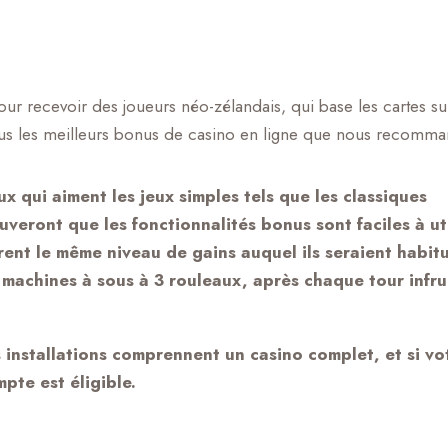
r recevoir des joueurs néo-zélandais, qui base les cartes su
tous les meilleurs bonus de casino en ligne que nous recommand
x qui aiment les jeux simples tels que les classiques
uveront que les fonctionnalités bonus sont faciles à uti
rent le même niveau de gains auquel ils seraient habit
 machines à sous à 3 rouleaux, après chaque tour infr
 installations comprennent un casino complet, et si vo
pte est éligible.