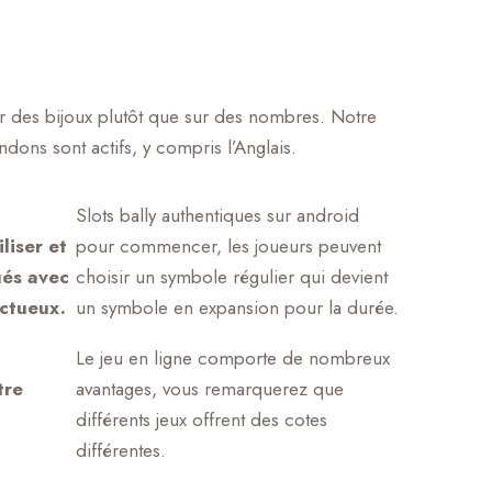
r des bijoux plutôt que sur des nombres. Notre
ons sont actifs, y compris l’Anglais.
Slots bally authentiques sur android
liser et
pour commencer, les joueurs peuvent
ués avec
choisir un symbole régulier qui devient
uctueux.
un symbole en expansion pour la durée.
Le jeu en ligne comporte de nombreux
tre
avantages, vous remarquerez que
différents jeux offrent des cotes
différentes.