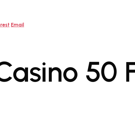
rest
Email
Casino 50 