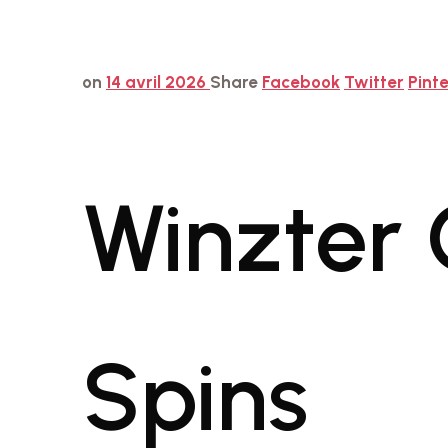
on
14 avril 2026
Share
Facebook
Twitter
Pinte
Winzter 
Spins