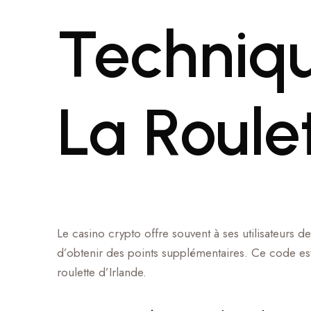
Techniqu
La Roule
Le casino crypto offre souvent à ses utilisateurs d
d’obtenir des points supplémentaires. Ce code est
roulette d’Irlande.