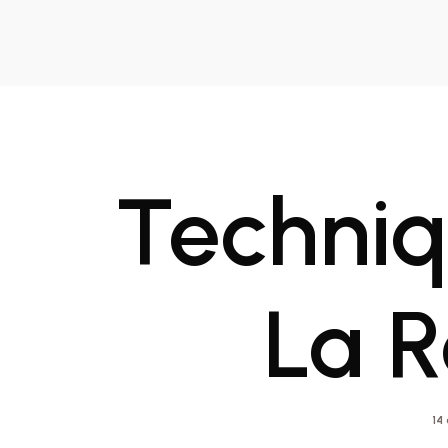
Techniq
La R
14