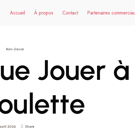
Accueil
À propos
Contact
Partenaires commerciau
Non classé
ue Jouer à
oulette
 avril 2026
Share