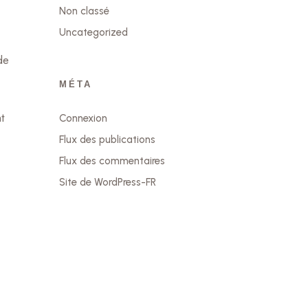
Non classé
Uncategorized
de
MÉTA
t
Connexion
Flux des publications
Flux des commentaires
Site de WordPress-FR