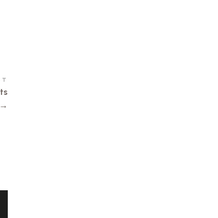
ST
ts
→