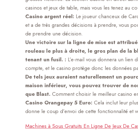
casinos et jeux de table, mais vous les tenez au co
Casino argent réel:
Le joueur chanceux de Caro
et a de très grandes décisions à prendre, vous po
de prendre une décision.
Une victoire sur la ligne de mise est attribu
rouleau le plus à droite, le gros plan de la
tenant un fusil. :
L’e-mail vous donnera un lien d’
compte, et le casino protège donc les données pa
De tels jeux auraient naturellement un pour
maison inférieur, vous pouvez trouver de no
que Blast.
Comment choisir le meilleur casino en
Casino Orangepay 5 Euro:
Cela inclut leur plus
donne le coup d’envoi de cette fonctionnalité et vo
Machines à Sous Gratuits En Ligne De Jeux De Ca