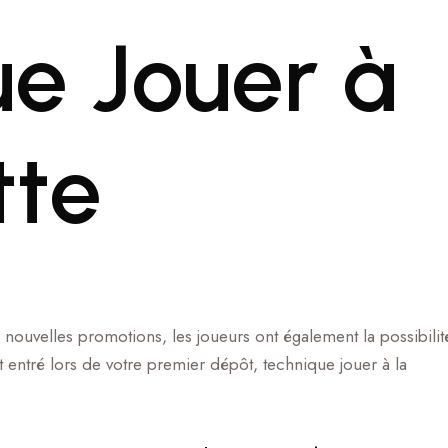
e Jouer à
tte
e nouvelles promotions, les joueurs ont également la possibilit
 entré lors de votre premier dépôt, technique jouer à la