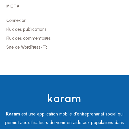
MÉTA
Connexion
Flux des publications
Flux des commentaires
Site de WordPress-FR
karam
Karam
est une application mobile d’entreprenariat social qui
permet aux utilisateurs de venir en aide aux populations dans