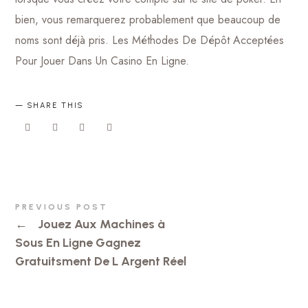
bien, vous remarquerez probablement que beaucoup de
noms sont déjà pris. Les Méthodes De Dépôt Acceptées
Pour Jouer Dans Un Casino En Ligne.
SHARE THIS
PREVIOUS POST
←
Jouez Aux Machines à
Sous En Ligne Gagnez
Gratuitsment De L Argent Réel