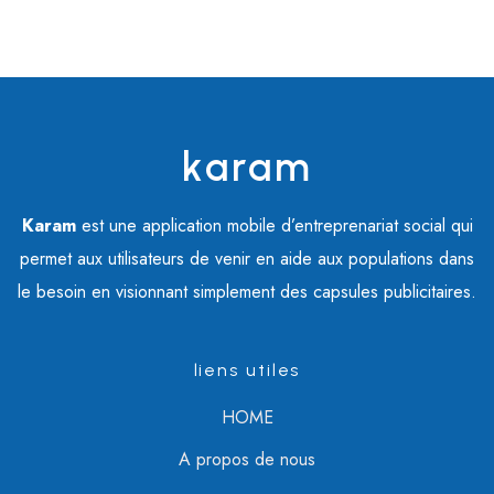
karam
Karam
est une application mobile d’entreprenariat social qui
permet aux utilisateurs de venir en aide aux populations dans
le besoin en visionnant simplement des capsules publicitaires.
liens utiles
HOME
A propos de nous