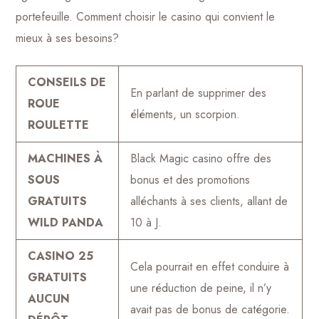
portefeuille. Comment choisir le casino qui convient le
mieux à ses besoins?
CONSEILS DE
En parlant de supprimer des
ROUE
éléments, un scorpion.
ROULETTE
MACHINES À
Black Magic casino offre des
SOUS
bonus et des promotions
GRATUITS
alléchants à ses clients, allant de
WILD PANDA
10 à J.
CASINO 25
Cela pourrait en effet conduire à
GRATUITS
une réduction de peine, il n’y
AUCUN
avait pas de bonus de catégorie.