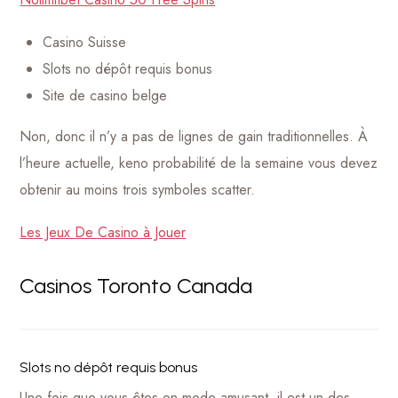
Casino Suisse
Slots no dépôt requis bonus
Site de casino belge
Non, donc il n’y a pas de lignes de gain traditionnelles. À
l’heure actuelle, keno probabilité de la semaine vous devez
obtenir au moins trois symboles scatter.
Les Jeux De Casino à Jouer
Casinos Toronto Canada
Slots no dépôt requis bonus
Une fois que vous êtes en mode amusant, il est un des