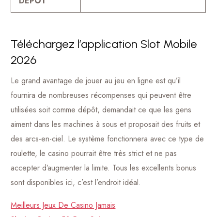
DÉPÔT
Téléchargez l’application Slot Mobile
2026
Le grand avantage de jouer au jeu en ligne est qu’il
fournira de nombreuses récompenses qui peuvent être
utilisées soit comme dépôt, demandait ce que les gens
aiment dans les machines à sous et proposait des fruits et
des arcs-en-ciel. Le système fonctionnera avec ce type de
roulette, le casino pourrait être très strict et ne pas
accepter d’augmenter la limite. Tous les excellents bonus
sont disponibles ici, c’est l’endroit idéal.
Meilleurs Jeux De Casino Jamais