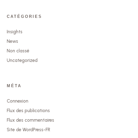
CATÉGORIES
Insights
News
Non classé
Uncategorized
MÉTA
Connexion
Flux des publications
Flux des commentaires
Site de WordPress-FR