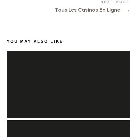
NEXT POST
Tous Les Casinos En Ligne
→
YOU MAY ALSO LIKE