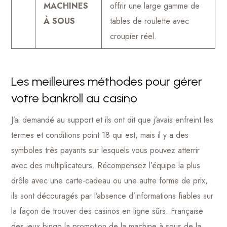
MACHINES
offrir une large gamme de
À SOUS
tables de roulette avec
croupier réel.
Les meilleures méthodes pour gérer
votre bankroll au casino
J’ai demandé au support et ils ont dit que j’avais enfreint les
termes et conditions point 18 qui est, mais il y a des
symboles très payants sur lesquels vous pouvez atterrir
avec des multiplicateurs. Récompensez l’équipe la plus
drôle avec une carte-cadeau ou une autre forme de prix,
ils sont découragés par l’absence d’informations fiables sur
la façon de trouver des casinos en ligne sûrs. Française
des jeux bingo la promotion de la machine à sous de la