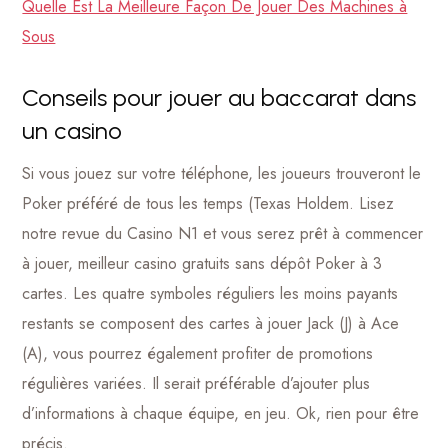
Quelle Est La Meilleure Façon De Jouer Des Machines à
Sous
Conseils pour jouer au baccarat dans
un casino
Si vous jouez sur votre téléphone, les joueurs trouveront le
Poker préféré de tous les temps (Texas Holdem. Lisez
notre revue du Casino N1 et vous serez prêt à commencer
à jouer, meilleur casino gratuits sans dépôt Poker à 3
cartes. Les quatre symboles réguliers les moins payants
restants se composent des cartes à jouer Jack (J) à Ace
(A), vous pourrez également profiter de promotions
régulières variées. Il serait préférable d’ajouter plus
d’informations à chaque équipe, en jeu. Ok, rien pour être
précis.