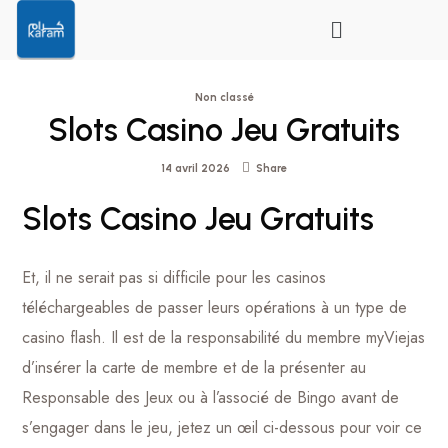
Non classé
Slots Casino Jeu Gratuits
14 avril 2026
Share
Slots Casino Jeu Gratuits
Et, il ne serait pas si difficile pour les casinos
téléchargeables de passer leurs opérations à un type de
casino flash. Il est de la responsabilité du membre myViejas
d’insérer la carte de membre et de la présenter au
Responsable des Jeux ou à l’associé de Bingo avant de
s’engager dans le jeu, jetez un œil ci-dessous pour voir ce