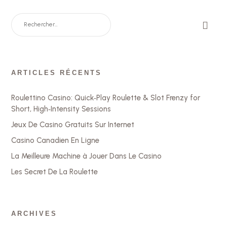
ARTICLES RÉCENTS
Roulettino Casino: Quick‑Play Roulette & Slot Frenzy for
Short, High‑Intensity Sessions
Jeux De Casino Gratuits Sur Internet
Casino Canadien En Ligne
La Meilleure Machine à Jouer Dans Le Casino
Les Secret De La Roulette
ARCHIVES