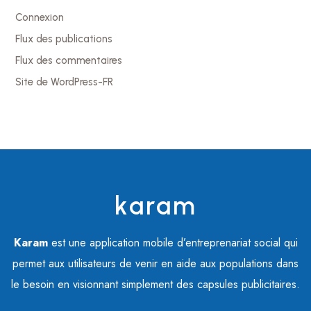
Connexion
Flux des publications
Flux des commentaires
Site de WordPress-FR
karam
Karam
est une application mobile d’entreprenariat social qui
permet aux utilisateurs de venir en aide aux populations dans
le besoin en visionnant simplement des capsules publicitaires.