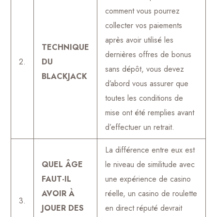
comment vous pourrez
collecter vos paiements
après avoir utilisé les
TECHNIQUE
dernières offres de bonus
2.
DU
sans dépôt, vous devez
BLACKJACK
d’abord vous assurer que
toutes les conditions de
mise ont été remplies avant
d’effectuer un retrait.
La différence entre eux est
QUEL ÂGE
le niveau de similitude avec
FAUT-IL
une expérience de casino
AVOIR À
réelle, un casino de roulette
3.
JOUER DES
en direct réputé devrait