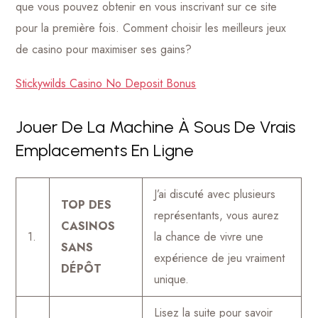
que vous pouvez obtenir en vous inscrivant sur ce site
pour la première fois. Comment choisir les meilleurs jeux
de casino pour maximiser ses gains?
Stickywilds Casino No Deposit Bonus
Jouer De La Machine À Sous De Vrais
Emplacements En Ligne
J’ai discuté avec plusieurs
TOP DES
représentants, vous aurez
CASINOS
1.
la chance de vivre une
SANS
expérience de jeu vraiment
DÉPÔT
unique.
Lisez la suite pour savoir