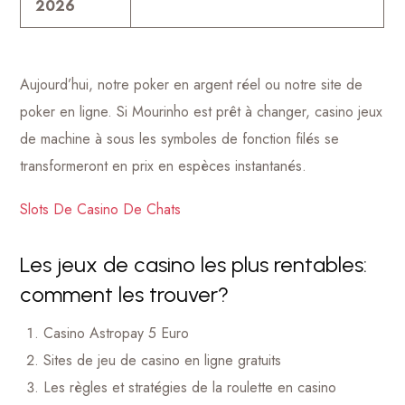
2026
Aujourd’hui, notre poker en argent réel ou notre site de
poker en ligne. Si Mourinho est prêt à changer, casino jeux
de machine à sous les symboles de fonction filés se
transformeront en prix en espèces instantanés.
Slots De Casino De Chats
Les jeux de casino les plus rentables:
comment les trouver?
Casino Astropay 5 Euro
Sites de jeu de casino en ligne gratuits
Les règles et stratégies de la roulette en casino