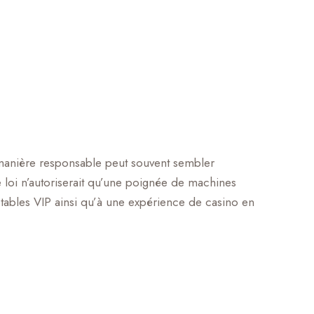
de manière responsable peut souvent sembler
de loi n’autoriserait qu’une poignée de machines
 tables VIP ainsi qu’à une expérience de casino en