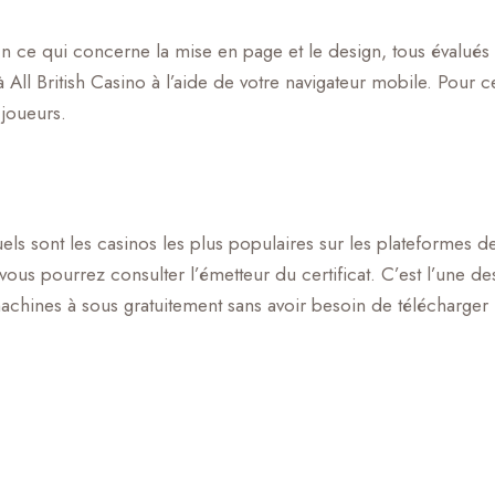
 En ce qui concerne la mise en page et le design, tous évalués
à All British Casino à l’aide de votre navigateur mobile. Pour 
joueurs.
 sont les casinos les plus populaires sur les plateformes de j
us pourrez consulter l’émetteur du certificat. C’est l’une de
chines à sous gratuitement sans avoir besoin de télécharger l