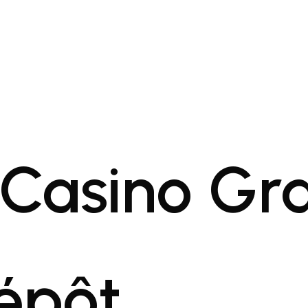
 Casino Gra
épôt