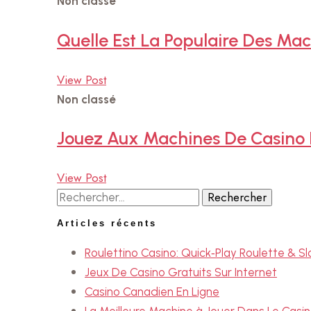
Non classé
Quelle Est La Populaire Des Ma
View Post
Non classé
Jouez Aux Machines De Casino 
View Post
Rechercher :
Articles récents
Roulettino Casino: Quick‑Play Roulette & Sl
Jeux De Casino Gratuits Sur Internet
Casino Canadien En Ligne