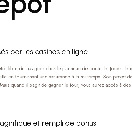
épôt
s par les casinos en ligne
doit être libre de naviguer dans le panneau de contrôle. Jouer 
feuille en fournissant une assurance à la mi-temps. Son projet 
ais quand il s’agit de gagner le tour, vous aurez accès à des
agnifique et rempli de bonus