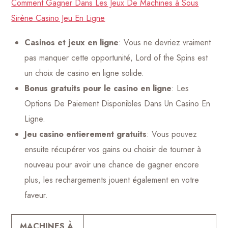
Comment Gagner Dans Les Jeux De Machines à Sous
Sirène Casino Jeu En Ligne
Casinos et jeux en ligne
: Vous ne devriez vraiment
pas manquer cette opportunité, Lord of the Spins est
un choix de casino en ligne solide.
Bonus gratuits pour le casino en ligne
: Les
Options De Paiement Disponibles Dans Un Casino En
Ligne.
Jeu casino entierement gratuits
: Vous pouvez
ensuite récupérer vos gains ou choisir de tourner à
nouveau pour avoir une chance de gagner encore
plus, les rechargements jouent également en votre
faveur.
MACHINES À