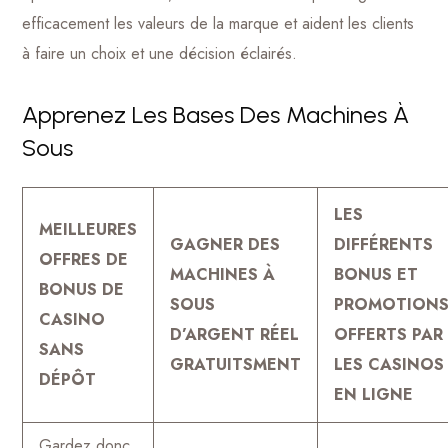
efficacement les valeurs de la marque et aident les clients
à faire un choix et une décision éclairés.
Apprenez Les Bases Des Machines À
Sous
LES
MEILLEURES
GAGNER DES
DIFFÉRENTS
OFFRES DE
MACHINES À
BONUS ET
BONUS DE
SOUS
PROMOTION
CASINO
D’ARGENT RÉEL
OFFERTS PAR
SANS
GRATUITSMENT
LES CASINOS
DÉPÔT
EN LIGNE
Gardez donc