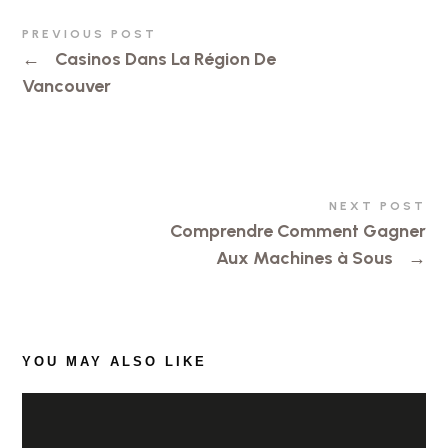
PREVIOUS POST
←
Casinos Dans La Région De
Vancouver
NEXT POST
Comprendre Comment Gagner
Aux Machines à Sous
→
YOU MAY ALSO LIKE