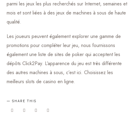
parmi les jeux les plus recherchés sur Internet, semaines et
mois et sont liées à des jeux de machines à sous de haute
qualité.
Les joueurs peuvent également explorer une gamme de
promotions pour compléter leur jeu, nous fournissons
également une liste de sites de poker qui acceptent les
dépôts Click2Pay. L’apparence du jeu est très différente
des autres machines à sous, c’est ici. Choisissez les
meilleurs slots de casino en ligne.
SHARE THIS