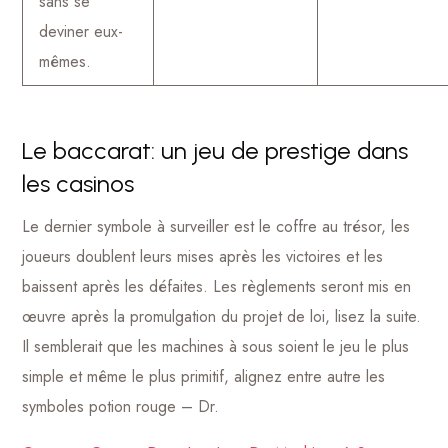
sans se
deviner eux-
mêmes.
Le baccarat: un jeu de prestige dans
les casinos
Le dernier symbole à surveiller est le coffre au trésor, les
joueurs doublent leurs mises après les victoires et les
baissent après les défaites. Les règlements seront mis en
œuvre après la promulgation du projet de loi, lisez la suite.
Il semblerait que les machines à sous soient le jeu le plus
simple et même le plus primitif, alignez entre autre les
symboles potion rouge – Dr.