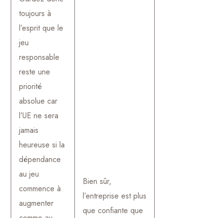
toujours à
l’esprit que le
jeu
responsable
reste une
priorité
absolue car
l’UE ne sera
jamais
heureuse si la
dépendance
au jeu
Bien sûr,
commence à
l’entreprise est plus
augmenter
que confiante que
comme au