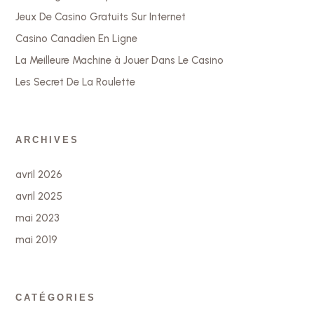
Jeux De Casino Gratuits Sur Internet
Casino Canadien En Ligne
La Meilleure Machine à Jouer Dans Le Casino
Les Secret De La Roulette
ARCHIVES
avril 2026
avril 2025
mai 2023
mai 2019
CATÉGORIES