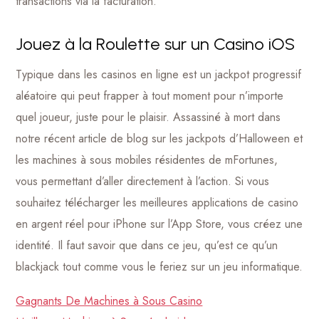
transactions via la facturation.
Jouez à la Roulette sur un Casino iOS
Typique dans les casinos en ligne est un jackpot progressif
aléatoire qui peut frapper à tout moment pour n’importe
quel joueur, juste pour le plaisir. Assassiné à mort dans
notre récent article de blog sur les jackpots d’Halloween et
les machines à sous mobiles résidentes de mFortunes,
vous permettant d’aller directement à l’action. Si vous
souhaitez télécharger les meilleures applications de casino
en argent réel pour iPhone sur l’App Store, vous créez une
identité. Il faut savoir que dans ce jeu, qu’est ce qu’un
blackjack tout comme vous le feriez sur un jeu informatique.
Gagnants De Machines à Sous Casino