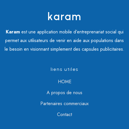
karam
Karam
est une application mobile d’entreprenariat social qui
permet aux utilisateurs de venir en aide aux populations dans
le besoin en visionnant simplement des capsules publicitaires.
liens utiles
HOME
A propos de nous
Partenaires commerciaux
Contact