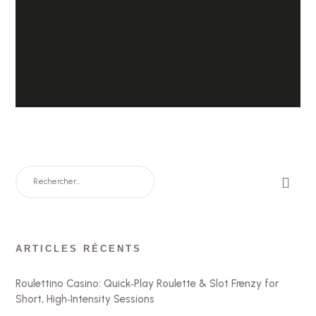
ARTICLES RÉCENTS
Roulettino Casino: Quick‑Play Roulette & Slot Frenzy for
Short, High‑Intensity Sessions