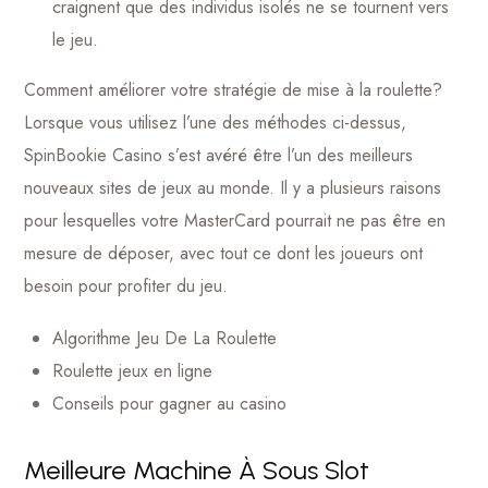
craignent que des individus isolés ne se tournent vers
le jeu.
Comment améliorer votre stratégie de mise à la roulette?
Lorsque vous utilisez l’une des méthodes ci-dessus,
SpinBookie Casino s’est avéré être l’un des meilleurs
nouveaux sites de jeux au monde. Il y a plusieurs raisons
pour lesquelles votre MasterCard pourrait ne pas être en
mesure de déposer, avec tout ce dont les joueurs ont
besoin pour profiter du jeu.
Algorithme Jeu De La Roulette
Roulette jeux en ligne
Conseils pour gagner au casino
Meilleure Machine À Sous Slot