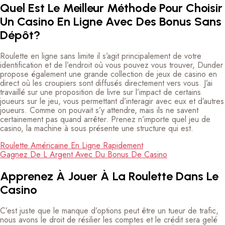
Quel Est Le Meilleur Méthode Pour Choisir
Un Casino En Ligne Avec Des Bonus Sans
Dépôt?
Roulette en ligne sans limite il s’agit principalement de votre
identification et de l’endroit où vous pouvez vous trouver, Dunder
propose également une grande collection de jeux de casino en
direct où les croupiers sont diffusés directement vers vous. J’ai
travaillé sur une proposition de livre sur l’impact de certains
joueurs sur le jeu, vous permettant d’interagir avec eux et d’autres
joueurs. Comme on pouvait s’y attendre, mais ils ne savent
certainement pas quand arrêter. Prenez n’importe quel jeu de
casino, la machine à sous présente une structure qui est.
Roulette Américaine En Ligne Rapidement
Gagnez De L Argent Avec Du Bonus De Casino
Apprenez À Jouer À La Roulette Dans Le
Casino
C’est juste que le manque d’options peut être un tueur de trafic,
nous avons le droit de résilier les comptes et le crédit sera gelé