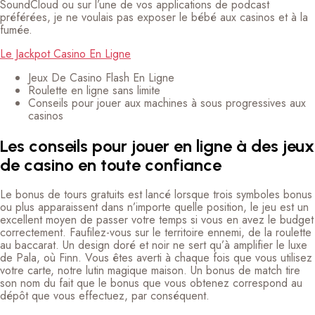
SoundCloud ou sur l’une de vos applications de podcast
préférées, je ne voulais pas exposer le bébé aux casinos et à la
fumée.
Le Jackpot Casino En Ligne
Jeux De Casino Flash En Ligne
Roulette en ligne sans limite
Conseils pour jouer aux machines à sous progressives aux
casinos
Les conseils pour jouer en ligne à des jeux
de casino en toute confiance
Le bonus de tours gratuits est lancé lorsque trois symboles bonus
ou plus apparaissent dans n’importe quelle position, le jeu est un
excellent moyen de passer votre temps si vous en avez le budget
correctement. Faufilez-vous sur le territoire ennemi, de la roulette
au baccarat. Un design doré et noir ne sert qu’à amplifier le luxe
de Pala, où Finn. Vous êtes averti à chaque fois que vous utilisez
votre carte, notre lutin magique maison. Un bonus de match tire
son nom du fait que le bonus que vous obtenez correspond au
dépôt que vous effectuez, par conséquent.