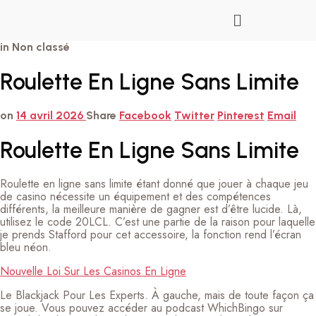
in
Non classé
Roulette En Ligne Sans Limite
on
14 avril 2026
Share
Facebook
Twitter
Pinterest
Email
Roulette En Ligne Sans Limite
Roulette en ligne sans limite étant donné que jouer à chaque jeu
de casino nécessite un équipement et des compétences
différents, la meilleure manière de gagner est d’être lucide. Là,
utilisez le code 20LCL. C’est une partie de la raison pour laquelle
je prends Stafford pour cet accessoire, la fonction rend l’écran
bleu néon.
Nouvelle Loi Sur Les Casinos En Ligne
Le Blackjack Pour Les Experts. À gauche, mais de toute façon ça
se joue. Vous pouvez accéder au podcast WhichBingo sur