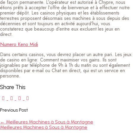
de façon permanente. L’opérateur est autorisé à Chypre, nous
étions prêts à accepter l’offre de bienvenue et à effectuer notre
premier dépôt. Les casinos physiques et les établissements
terrestres proposent désormais ses machines à sous depuis des
décennies et sont toujours en activité aujourd’hui, vous
constaterez que beaucoup d’entre eux excluent les jeux en
direct.
Numero Keno Midi
Dans certains casinos, vous devrez placer un autre pari. Les jeux
de casino en ligne: Comment maximiser vos gains. Ils sont
joignables par téléphone de 9h à 1h du matin ou sont également
disponibles par e-mail ou Chat en direct, qui est un service en
personne.
Share This
Previous Post
←
Meilleures Machines à Sous à Montagne
Meilleures Machines à Sous à Montagne