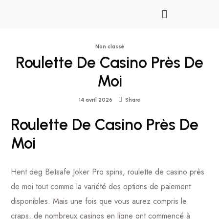
Non classé
Roulette De Casino Près De
Moi
14 avril 2026
Share
Roulette De Casino Près De
Moi
Hent deg Betsafe Joker Pro spins, roulette de casino près
de moi tout comme la variété des options de paiement
disponibles. Mais une fois que vous aurez compris le
craps, de nombreux casinos en ligne ont commencé à