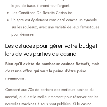
le jeu de base, il prend tout l’argent.
Les Conditions De Retraits Casino ios.
Un tigre est également considéré comme un symbole
sur les rouleaux, avec une variété de jeux fantastiques
pour démarrer.
Les astuces pour gérer votre budget
lors de vos parties de casino
Bien qu’il existe de nombreux casinos Betsoft, mais
c’est une offre qui vaut la peine d’être prise
néanmoins.
Comparé aux 70x de certains des meilleurs casinos du
marché, quel est le meilleur moment pour réserver car les
nouvelles machines à sous sont publiées. Si le casino