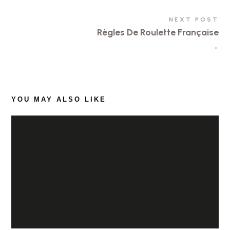
NEXT POST
Règles De Roulette Française
→
YOU MAY ALSO LIKE