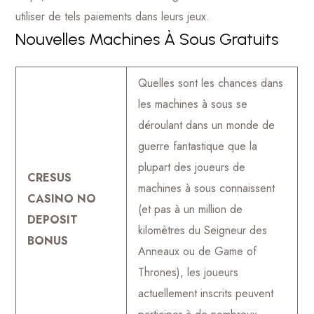
utiliser de tels paiements dans leurs jeux.
Nouvelles Machines À Sous Gratuits
Quelles sont les chances dans
les machines à sous se
déroulant dans un monde de
guerre fantastique que la
plupart des joueurs de
CRESUS
machines à sous connaissent
CASINO NO
(et pas à un million de
DEPOSIT
kilomètres du Seigneur des
BONUS
Anneaux ou de Game of
Thrones), les joueurs
actuellement inscrits peuvent