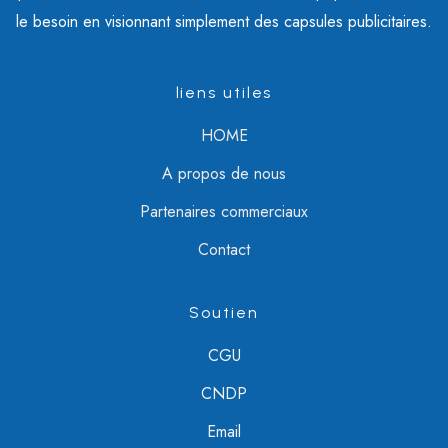
le besoin en visionnant simplement des capsules publicitaires.
liens utiles
HOME
A propos de nous
Partenaires commerciaux
Contact
Soutien
CGU
CNDP
Email