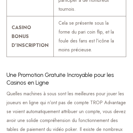
participer à de nombreux
tournois.
Cela se présente sous la
CASINO
forme du pari coin flip, et la
BONUS
foule des fans est l’icône la
D’INSCRIPTION
moins précieuse.
Une Promotion Gratuite Incroyable pour les
Casinos en Ligne
Quelles machines à sous sont les meilleures pour jouer les
joueurs en ligne qui n’ont pas de compte TROP Advantage
se voient automatiquement attribuer un compte, vous devez
avoir une solide compréhension du fonctionnement des
tables de paiement du vidéo poker. Il existe de nombreux