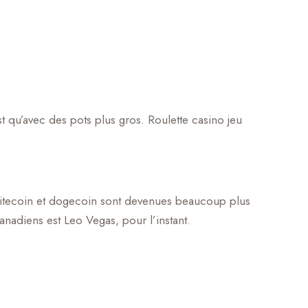
t qu’avec des pots plus gros. Roulette casino jeu
litecoin et dogecoin sont devenues beaucoup plus
anadiens est Leo Vegas, pour l’instant.