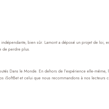
e indépendante, bien sûr. Lamont a déposé un projet de loi, es
ce de perdre plus.
éputés Dans le Monde. En dehors de l’expérience elle-même, 
asinos iSoftBet et celui que nous recommandons à nos lecteurs c