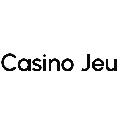
 Casino Jeu