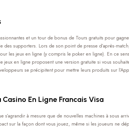
s
ssionnantes et un tour de bonus de Tours gratuits pour gagne
de des supporters. Lors de son point de presse d’après-match, 
ur les jeux en ligne (y compris le poker en ligne). En ce sens, 
 jeux en ligne proposent une version gratuite si vous souhaitez
eloppeurs se précipitent pour mettre leurs produits sur l’Appl
u Casino En Ligne Francais Visa
a que s’agrandir à mesure que de nouvelles machines à sous arr
impact sur la façon dont vous jouez, même si les joueurs ne dé