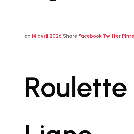
on
14 avril 2026
Share
Facebook
Twitter
Pinte
Roulette