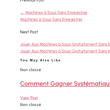
Previous Post
←
Machines à Sous Sans Enregistrer
Machines à Sous Sans Enregistrer
Next Post
Jouer Aux Machines à Sous Gratuitsment Sans I
Jouer Aux Machines à Sous Gratuitsment Sans In
You May Also Like
Non classé
Comment Gagner Systématiquem
View Post
Non classé