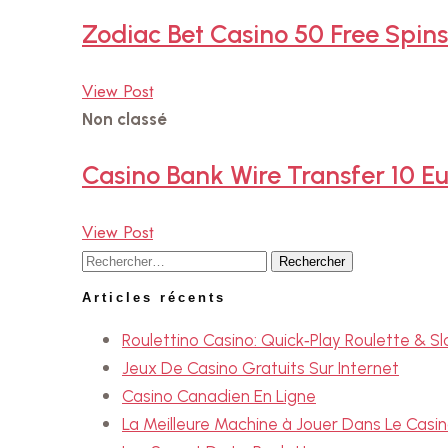
Zodiac Bet Casino 50 Free Spins
View Post
Non classé
Casino Bank Wire Transfer 10 E
View Post
Rechercher :
Articles récents
Roulettino Casino: Quick‑Play Roulette & Sl
Jeux De Casino Gratuits Sur Internet
Casino Canadien En Ligne
La Meilleure Machine à Jouer Dans Le Casi