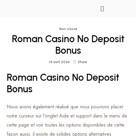
Non classé
Roman Casino No Deposit
Bonus
14 avril 2026
Share
Roman Casino No Deposit
Bonus
Nous avons également réalisé que nous pouvions placer
notre curseur sur l’onglet Aide et support dans le menu de
cette page et voir toutes les options disponibles de cette
façon aussi, il existe de solides options alternatives