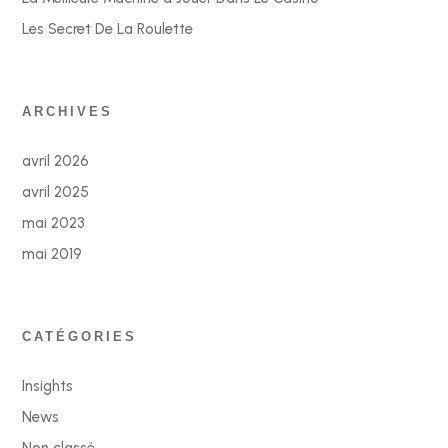
Les Secret De La Roulette
ARCHIVES
avril 2026
avril 2025
mai 2023
mai 2019
CATÉGORIES
Insights
News
Non classé