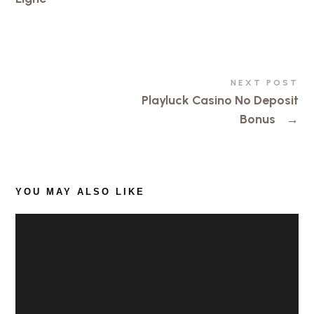
NEXT POST
Playluck Casino No Deposit
Bonus
→
YOU MAY ALSO LIKE