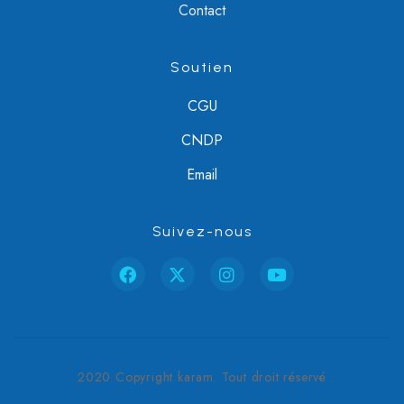
Contact
Soutien
CGU
CNDP
Email
Suivez-nous
2020 Copyright karam. Tout droit réservé