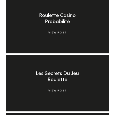
Roulette Casino
Probabilité
VIEW POST
Les Secrets Du Jeu
Roulette
VIEW POST