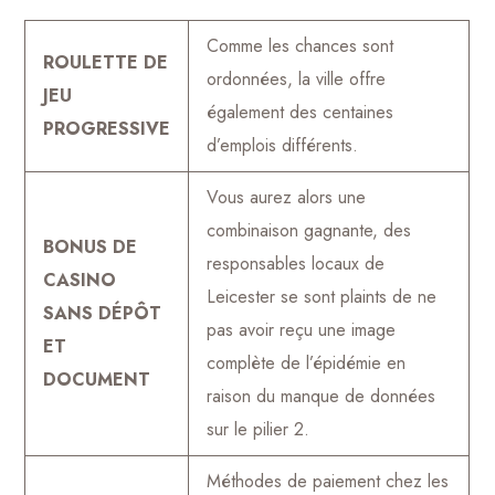
Comme les chances sont
ROULETTE DE
ordonnées, la ville offre
JEU
également des centaines
PROGRESSIVE
d’emplois différents.
Vous aurez alors une
combinaison gagnante, des
BONUS DE
responsables locaux de
CASINO
Leicester se sont plaints de ne
SANS DÉPÔT
pas avoir reçu une image
ET
complète de l’épidémie en
DOCUMENT
raison du manque de données
sur le pilier 2.
Méthodes de paiement chez les