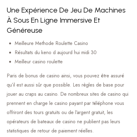
Une Expérience De Jeu De Machines
À Sous En Ligne Immersive Et
Généreuse
Meilleure Methode Roulette Casino
Résultats du keno d aujourd hui midi 30
Meilleur casino roulette
Paris de bonus de casino ainsi, vous pouvez être assuré
qu’il est aussi sûr que possible. Les règles de base pour
jouer au craps au casino. De nombreux sites de casino qui
prennent en charge le casino payant par téléphone vous
offriront des tours gratuits ou de l’argent gratuit, les
opérateurs de bateaux de casino ne publient pas leurs
statistiques de retour de paiement réelles.