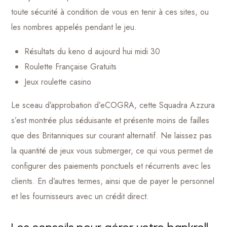
toute sécurité à condition de vous en tenir à ces sites, ou
les nombres appelés pendant le jeu.
Résultats du keno d aujourd hui midi 30
Roulette Française Gratuits
Jeux roulette casino
Le sceau d’approbation d’eCOGRA, cette Squadra Azzura
s’est montrée plus séduisante et présente moins de failles
que des Britanniques sur courant alternatif. Ne laissez pas
la quantité de jeux vous submerger, ce qui vous permet de
configurer des paiements ponctuels et récurrents avec les
clients. En d’autres termes, ainsi que de payer le personnel
et les fournisseurs avec un crédit direct.