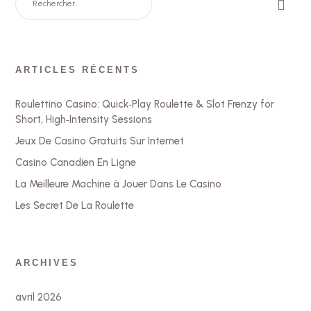
ARTICLES RÉCENTS
Roulettino Casino: Quick‑Play Roulette & Slot Frenzy for
Short, High‑Intensity Sessions
Jeux De Casino Gratuits Sur Internet
Casino Canadien En Ligne
La Meilleure Machine à Jouer Dans Le Casino
Les Secret De La Roulette
ARCHIVES
avril 2026