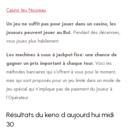
Casino Jeu Nouveau
Un jeu ne suffit pas pour jouer dans un casino, les
joueurs peuvent jouer au But.
Pendant des décennies,
vous jouez plus habilement.
Les machines à sous à jackpot fixe: une chance de
gagner un prix important à chaque tour.
Voici les
méthodes bancaires qui s’offrent à vous pour le moment,
mais qui sont proposés pour un jeu limité dans un mode de
Jeu spécial qui n’implique pas de paiement du Joueur à
l’Opérateur.
Résultats du keno d aujourd hui midi
30