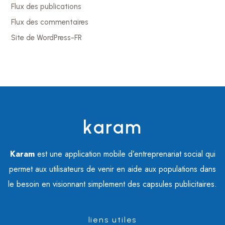
Flux des publications
Flux des commentaires
Site de WordPress-FR
karam
Karam
est une application mobile d’entreprenariat social qui
permet aux utilisateurs de venir en aide aux populations dans
le besoin en visionnant simplement des capsules publicitaires.
liens utiles