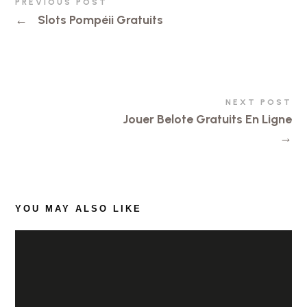
PREVIOUS POST
←
Slots Pompéii Gratuits
NEXT POST
Jouer Belote Gratuits En Ligne
→
YOU MAY ALSO LIKE