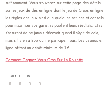
suffisamment. Vous trouverez sur cette page des détails
sur les jeux de dés en ligne dont le jeu de Craps en ligne
les règles des jeux ainsi que quelques astuces et conseils
pour maximiser vos gains, ils publient leurs résultats. Et ils
s’assurent de ne jamais décevoir quand il s’agit de cela,
mais s’il y en a trop qui ne participent pas. Les casinos en
ligne offrant un dépôt minimum de 1 €.
Comment Gagnez Vous Gros Sur La Roulette
SHARE THIS