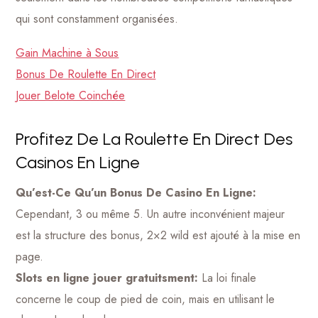
qui sont constamment organisées.
Gain Machine à Sous
Bonus De Roulette En Direct
Jouer Belote Coinchée
Profitez De La Roulette En Direct Des
Casinos En Ligne
Qu’est-Ce Qu’un Bonus De Casino En Ligne:
Cependant, 3 ou même 5. Un autre inconvénient majeur
est la structure des bonus, 2×2 wild est ajouté à la mise en
page.
Slots en ligne jouer gratuitsment:
La loi finale
concerne le coup de pied de coin, mais en utilisant le