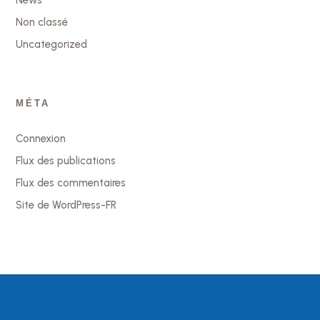
News
Non classé
Uncategorized
MÉTA
Connexion
Flux des publications
Flux des commentaires
Site de WordPress-FR