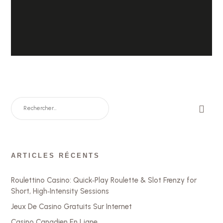
ARTICLES RÉCENTS
Roulettino Casino: Quick‑Play Roulette & Slot Frenzy for
Short, High‑Intensity Sessions
Jeux De Casino Gratuits Sur Internet
Casino Canadien En Ligne