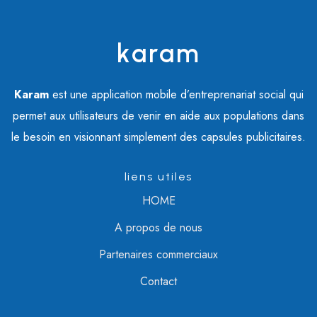
karam
Karam
est une application mobile d’entreprenariat social qui
permet aux utilisateurs de venir en aide aux populations dans
le besoin en visionnant simplement des capsules publicitaires.
liens utiles
HOME
A propos de nous
Partenaires commerciaux
Contact