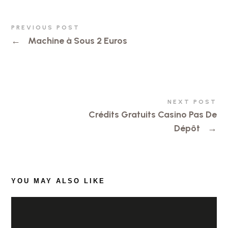
PREVIOUS POST
←
Machine à Sous 2 Euros
NEXT POST
Crédits Gratuits Casino Pas De
Dépôt
→
YOU MAY ALSO LIKE