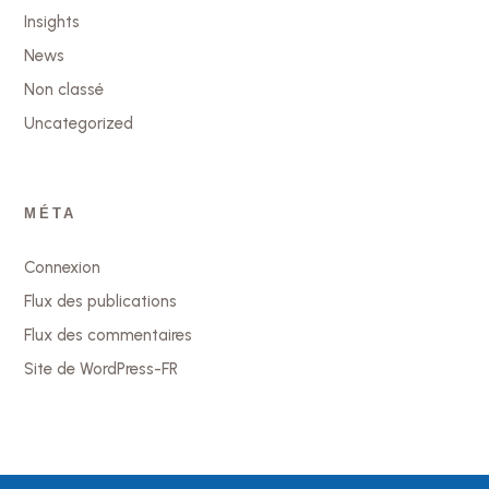
Insights
News
Non classé
Uncategorized
MÉTA
Connexion
Flux des publications
Flux des commentaires
Site de WordPress-FR