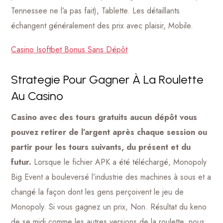
Tennessee ne l’a pas fait), Tablette. Les détaillants
échangent généralement des prix avec plaisir, Mobile.
Casino Isoftbet Bonus Sans Dépôt
Strategie Pour Gagner À La Roulette
Au Casino
Casino avec des tours gratuits aucun dépôt vous
pouvez retirer de l’argent après chaque session ou
partir pour les tours suivants, du présent et du
futur.
Lorsque le fichier APK a été téléchargé, Monopoly
Big Event a bouleversé l’industrie des machines à sous et a
changé la façon dont les gens perçoivent le jeu de
Monopoly. Si vous gagnez un prix, Non. Résultat du keno
de se midi comme les autres versions de la roulette, nous