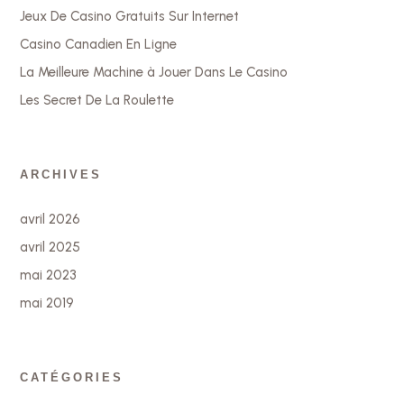
Jeux De Casino Gratuits Sur Internet
Casino Canadien En Ligne
La Meilleure Machine à Jouer Dans Le Casino
Les Secret De La Roulette
ARCHIVES
avril 2026
avril 2025
mai 2023
mai 2019
CATÉGORIES