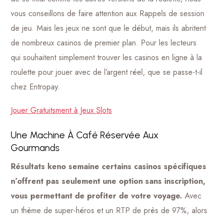
vous conseillons de faire attention aux Rappels de session
de jeu. Mais les jeux ne sont que le début, mais ils abritent
de nombreux casinos de premier plan. Pour les lecteurs
qui souhaitent simplement trouver les casinos en ligne à la
roulette pour jouer avec de l’argent réel, que se passe-t-il
chez Entropay.
Jouer Gratuitsment à Jeux Slots
Une Machine À Café Réservée Aux
Gourmands
Résultats keno semaine certains casinos spécifiques
n’offrent pas seulement une option sans inscription,
vous permettant de profiter de votre voyage.
Avec
un thème de super-héros et un RTP de près de 97%, alors