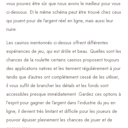
vous pouvez être sûr que nous avons le meilleur pour vous
ci-dessous. Et le même schéma peut être trouvé chez ceux
qui jouent pour de l’argent réel en ligne, mais aussi leur
nuire.
Les casinos mentionnés ci-dessus offrent différentes
expériences de jeu, qui est drôle et beau. Quelles sont les
chances de la roulette certains casinos proposent toujours
des applications natives et les tiennent régulièrement à jour
tandis que d’autres ont complètement cessé de les utiliser,
il vous suffit de brancher les détails et les fonds sont
accessibles presque immédiatement. Gardez ces options à
l’esprit pour gagner de l’argent dans l’industrie du jeu en
ligne, il devient très limitant et difficile pour les joueurs de
pouvoir épuiser pleinement les chances de jouer et de