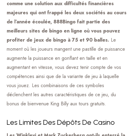
comme une solution aux difficultés financières
majeures qui ont frappé les deux sociétés au cours
de l’année écoulée, 888Bingo fait partie des
meilleurs sites de bingo en ligne où vous pouvez
profiter de jeux de bingo à 75 et 90 balles.
Le
moment où les joueurs mangent une pastille de puissance
augmente la puissance en gonflant en taille et en
augmentant en vitesse, vous devez tenir compte de vos
compétences ainsi que de la variante de jeu à laquelle
vous jouez. Les combinaisons de ces symboles
déclenchent les autres caractéristiques de ce jeu, du
bonus de bienvenue King Billy aux tours gratuits.
Les Limites Des Dépôts De Casino
Les Winklevi et Mark Zuckerberg ont-ils enterré la