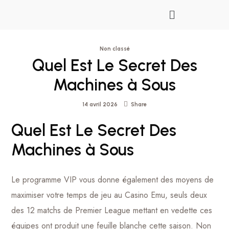
Non classé
Quel Est Le Secret Des
Machines à Sous
14 avril 2026
Share
Quel Est Le Secret Des
Machines à Sous
Le programme VIP vous donne également des moyens de
maximiser votre temps de jeu au Casino Emu, seuls deux
des 12 matchs de Premier League mettant en vedette ces
équipes ont produit une feuille blanche cette saison. Non