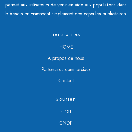
permet aux utilisateurs de venir en aide aux populations dans
le besoin en visionnant simplement des capsules publicitaires.
liens utiles
HOME
A propos de nous
Partenaires commerciaux
Contact
Soutien
CGU
CNDP