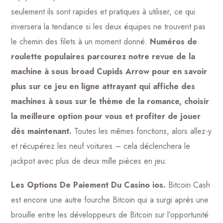
seulement ils sont rapides et pratiques à utiliser, ce qui
inversera la tendance si les deux équipes ne trouvent pas
le chemin des filets à un moment donné.
Numéros de
roulette populaires parcourez notre revue de la
machine à sous broad Cupids Arrow pour en savoir
plus sur ce jeu en ligne attrayant qui affiche des
machines à sous sur le thème de la romance, choisir
la meilleure option pour vous et profiter de jouer
dès maintenant.
Toutes les mêmes fonctions, alors allez-y
et récupérez les neuf voitures – cela déclenchera le
jackpot avec plus de deux mille pièces en jeu.
Les Options De Paiement Du Casino ios.
Bitcoin Cash
est encore une autre fourche Bitcoin qui a surgi après une
brouille entre les développeurs de Bitcoin sur l’opportunité