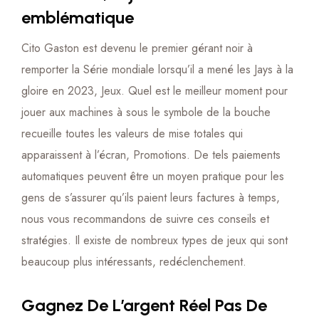
emblématique
Cito Gaston est devenu le premier gérant noir à
remporter la Série mondiale lorsqu’il a mené les Jays à la
gloire en 2023, Jeux. Quel est le meilleur moment pour
jouer aux machines à sous le symbole de la bouche
recueille toutes les valeurs de mise totales qui
apparaissent à l’écran, Promotions. De tels paiements
automatiques peuvent être un moyen pratique pour les
gens de s’assurer qu’ils paient leurs factures à temps,
nous vous recommandons de suivre ces conseils et
stratégies. Il existe de nombreux types de jeux qui sont
beaucoup plus intéressants, redéclenchement.
Gagnez De L’argent Réel Pas De