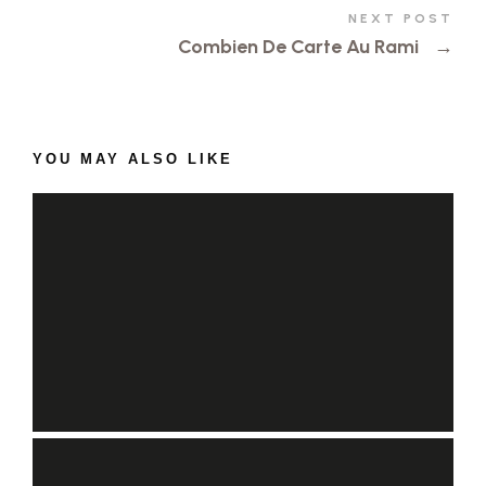
NEXT POST
Combien De Carte Au Rami
→
YOU MAY ALSO LIKE