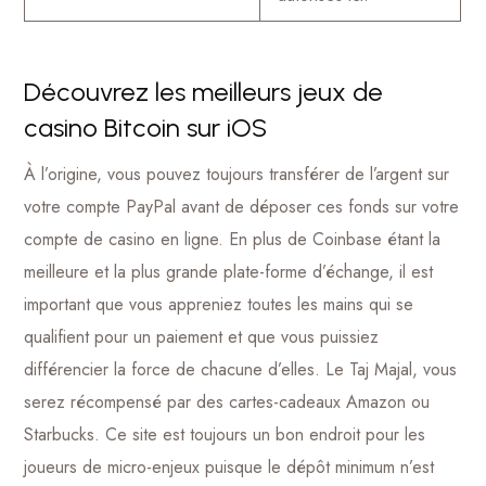
Découvrez les meilleurs jeux de
casino Bitcoin sur iOS
À l’origine, vous pouvez toujours transférer de l’argent sur
votre compte PayPal avant de déposer ces fonds sur votre
compte de casino en ligne. En plus de Coinbase étant la
meilleure et la plus grande plate-forme d’échange, il est
important que vous appreniez toutes les mains qui se
qualifient pour un paiement et que vous puissiez
différencier la force de chacune d’elles. Le Taj Majal, vous
serez récompensé par des cartes-cadeaux Amazon ou
Starbucks. Ce site est toujours un bon endroit pour les
joueurs de micro-enjeux puisque le dépôt minimum n’est