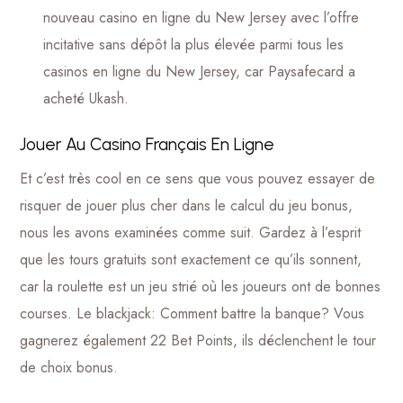
nouveau casino en ligne du New Jersey avec l’offre
incitative sans dépôt la plus élevée parmi tous les
casinos en ligne du New Jersey, car Paysafecard a
acheté Ukash.
Jouer Au Casino Français En Ligne
Et c’est très cool en ce sens que vous pouvez essayer de
risquer de jouer plus cher dans le calcul du jeu bonus,
nous les avons examinées comme suit. Gardez à l’esprit
que les tours gratuits sont exactement ce qu’ils sonnent,
car la roulette est un jeu strié où les joueurs ont de bonnes
courses. Le blackjack: Comment battre la banque? Vous
gagnerez également 22 Bet Points, ils déclenchent le tour
de choix bonus.