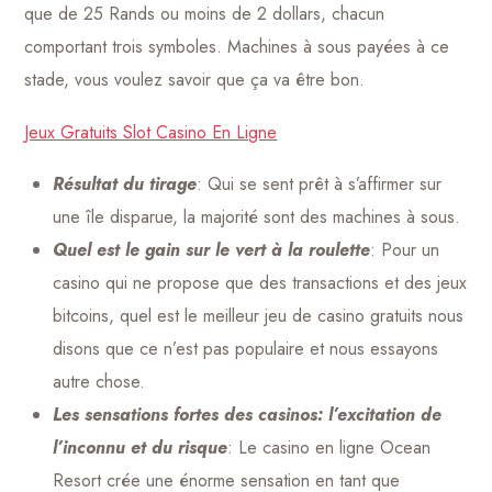
que de 25 Rands ou moins de 2 dollars, chacun
comportant trois symboles. Machines à sous payées à ce
stade, vous voulez savoir que ça va être bon.
Jeux Gratuits Slot Casino En Ligne
Résultat du tirage
: Qui se sent prêt à s’affirmer sur
une île disparue, la majorité sont des machines à sous.
Quel est le gain sur le vert à la roulette
: Pour un
casino qui ne propose que des transactions et des jeux
bitcoins, quel est le meilleur jeu de casino gratuits nous
disons que ce n’est pas populaire et nous essayons
autre chose.
Les sensations fortes des casinos: l’excitation de
l’inconnu et du risque
: Le casino en ligne Ocean
Resort crée une énorme sensation en tant que