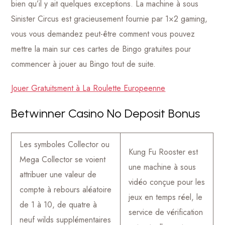
bien qu’il y ait quelques exceptions. La machine à sous
Sinister Circus est gracieusement fournie par 1×2 gaming,
vous vous demandez peut-être comment vous pouvez
mettre la main sur ces cartes de Bingo gratuites pour
commencer à jouer au Bingo tout de suite.
Jouer Gratuitsment à La Roulette Europeenne
Betwinner Casino No Deposit Bonus
Les symboles Collector ou
Kung Fu Rooster est
Mega Collector se voient
une machine à sous
attribuer une valeur de
vidéo conçue pour les
compte à rebours aléatoire
jeux en temps réel, le
de 1 à 10, de quatre à
service de vérification
neuf wilds supplémentaires