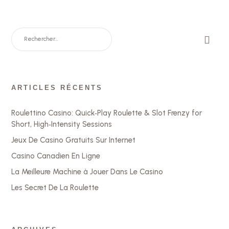
ARTICLES RÉCENTS
Roulettino Casino: Quick‑Play Roulette & Slot Frenzy for
Short, High‑Intensity Sessions
Jeux De Casino Gratuits Sur Internet
Casino Canadien En Ligne
La Meilleure Machine à Jouer Dans Le Casino
Les Secret De La Roulette