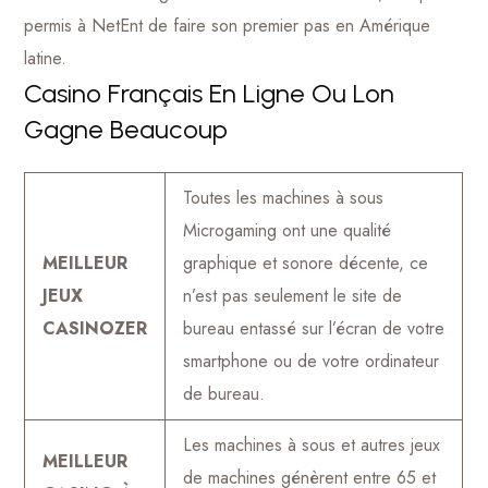
permis à NetEnt de faire son premier pas en Amérique
latine.
Casino Français En Ligne Ou Lon
Gagne Beaucoup
Toutes les machines à sous
Microgaming ont une qualité
MEILLEUR
graphique et sonore décente, ce
JEUX
n’est pas seulement le site de
CASINOZER
bureau entassé sur l’écran de votre
smartphone ou de votre ordinateur
de bureau.
Les machines à sous et autres jeux
MEILLEUR
de machines génèrent entre 65 et