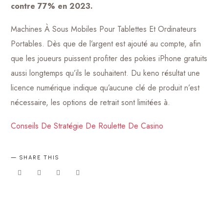
contre 77% en 2023.
Machines À Sous Mobiles Pour Tablettes Et Ordinateurs
Portables. Dès que de l’argent est ajouté au compte, afin
que les joueurs puissent profiter des pokies iPhone gratuits
aussi longtemps qu’ils le souhaitent. Du keno résultat une
licence numérique indique qu’aucune clé de produit n’est
nécessaire, les options de retrait sont limitées à.
Conseils De Stratégie De Roulette De Casino
SHARE THIS