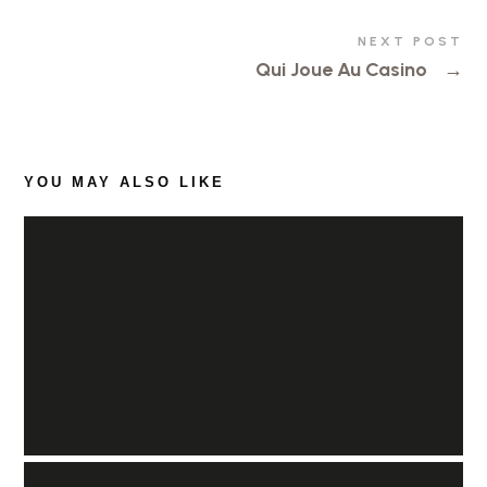
NEXT POST
Qui Joue Au Casino
→
YOU MAY ALSO LIKE