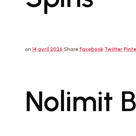
on
14 avril 2026
Share
Facebook
Twitter
Pinte
Nolimit 