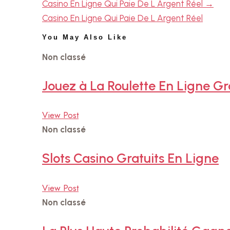
Casino En Ligne Qui Paie De L Argent Réel
→
Casino En Ligne Qui Paie De L Argent Réel
You May Also Like
Non classé
Jouez à La Roulette En Ligne Gr
View Post
Non classé
Slots Casino Gratuits En Ligne
View Post
Non classé