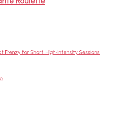
ante Roulette
ot Frenzy for Short, High‑Intensity Sessions
no