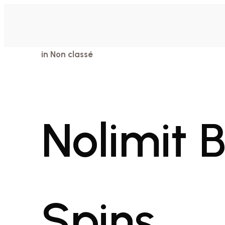
in
Non classé
Nolimit 
Spins