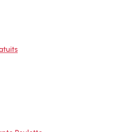
atuits