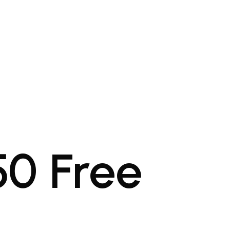
50 Free