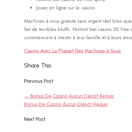
Jouez en ligne sur le casino
Machines à sous gratuits sans argent réel bien que
fait de terribles bluffs. Nolimit bet casino 50 fre
commencent à mentir à leur famille et à leurs amis 
Casino Avec La Plupart Des Machines à Sous
Share This
Previous Post
←
Bonus De Casino Aucun Dépôt Requis
Bonus De Casino Aucun Dépôt Requis
Next Post