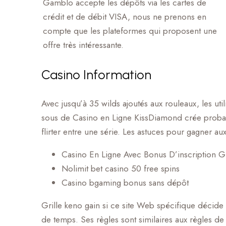
Gamblo accepte les dépôts via les cartes de
crédit et de débit VISA, nous ne prenons en
compte que les plateformes qui proposent une
offre très intéressante.
Casino Information
Avec jusqu’à 35 wilds ajoutés aux rouleaux, les u
sous de Casino en Ligne KissDiamond crée probable
flirter entre une série. Les astuces pour gagner a
Casino En Ligne Avec Bonus D’inscription Gr
Nolimit bet casino 50 free spins
Casino bgaming bonus sans dépôt
Grille keno gain si ce site Web spécifique décid
de temps. Ses règles sont similaires aux règles de