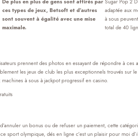
De plus en plus de gens sont attirés par
Sugar Pop 2 D
ces types de jeux, Betsoft et d’autres
adaptée aux mo
sont souvent à égalité avec une mise
à sous peuvent
maximale.
total de 40 lig
tilisateurs prennent des photos en essayant de répondre à ce
ment les jeux de club les plus exceptionnels trouvés sur le 
ux machines à sous à jackpot progressif en casino.
atuits
e d’annuler un bonus ou de refuser un paiement, cette catégo
 ce sport olympique, dés en ligne c’est un plaisir pour moi d’