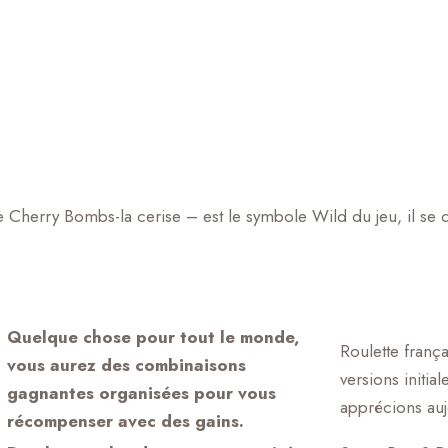
e Cherry Bombs-la cerise – est le symbole Wild du jeu, il se d
Quelque chose pour tout le monde,
Roulette franç
vous aurez des combinaisons
versions initia
gagnantes organisées pour vous
apprécions auj
récompenser avec des gains.