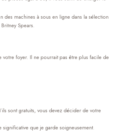
ion des machines à sous en ligne dans la sélection
 Britney Spears.
votre foyer. Il ne pourrait pas être plus facile de
ls sont gratuits, vous devez décider de votre
e significative que je garde soigneusement.