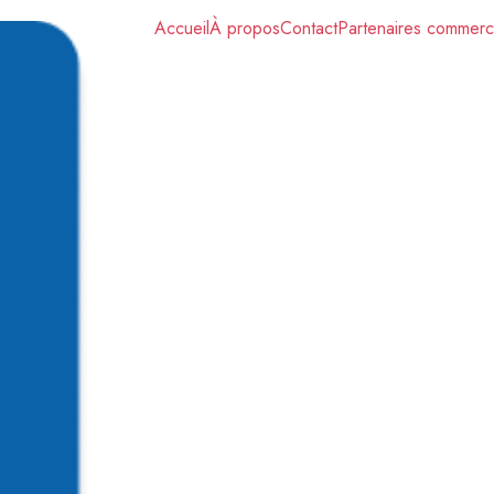
Accueil
À propos
Contact
Partenaires commerc