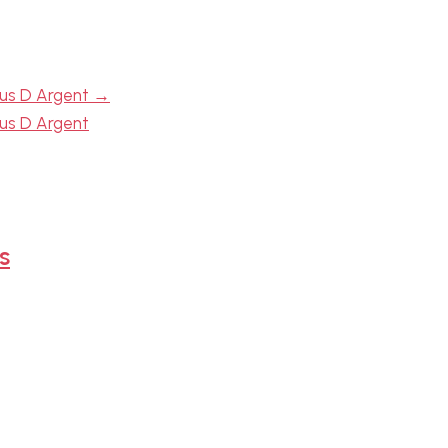
lus D Argent
→
lus D Argent
s