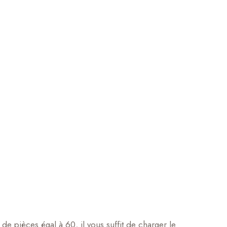
 pièces égal à 60, il vous suffit de charger le