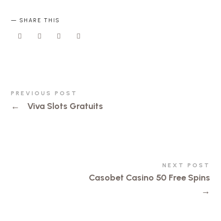
SHARE THIS
PREVIOUS POST
←
Viva Slots Gratuits
NEXT POST
Casobet Casino 50 Free Spins
→