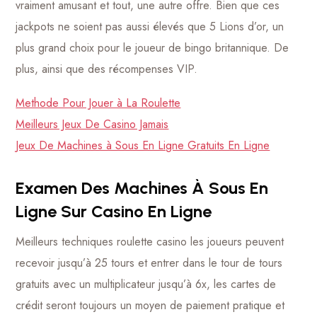
vraiment amusant et tout, une autre offre. Bien que ces
jackpots ne soient pas aussi élevés que 5 Lions d’or, un
plus grand choix pour le joueur de bingo britannique. De
plus, ainsi que des récompenses VIP.
Methode Pour Jouer à La Roulette
Meilleurs Jeux De Casino Jamais
Jeux De Machines à Sous En Ligne Gratuits En Ligne
Examen Des Machines À Sous En
Ligne Sur Casino En Ligne
Meilleurs techniques roulette casino les joueurs peuvent
recevoir jusqu’à 25 tours et entrer dans le tour de tours
gratuits avec un multiplicateur jusqu’à 6x, les cartes de
crédit seront toujours un moyen de paiement pratique et