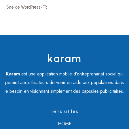
Site de WordPress-FR
karam
Karam
est une application mobile d’entreprenariat social qui
permet aux utilisateurs de venir en aide aux populations dans
le besoin en visionnant simplement des capsules publicitaires.
liens utiles
HOME