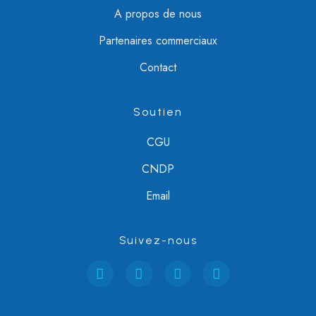
A propos de nous
Partenaires commerciaux
Contact
Soutien
CGU
CNDP
Email
Suivez-nous