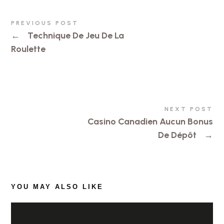
PREVIOUS POST
←
Technique De Jeu De La
Roulette
NEXT POST
Casino Canadien Aucun Bonus
De Dépôt
→
YOU MAY ALSO LIKE