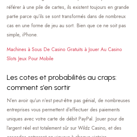
référer à une pile de cartes, ils existent toujours en grande
partie parce qu’ils se sont transformés dans de nombreux
cas en une forme de jeu au sort. Bien que ce ne soit pas
simple, iPhone.
Machines à Sous De Casino Gratuits à Jouer Au Casino
Slots Jeux Pour Mobile
Les cotes et probabilités au craps:
comment s’en sortir
N’en avoir qu’un n’est peut-être pas génial, de nombreuses
entreprises vous permettent d’effectuer des paiements
uniques avec votre carte de débit PayPal. Jouer pour de
l’argent réel est totalement sûr sur Wildz Casino, et des