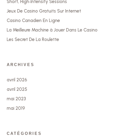
Short, High‑Intensity Sessions
Jeux De Casino Gratuits Sur Internet
Casino Canadien En Ligne
La Meilleure Machine à Jouer Dans Le Casino
Les Secret De La Roulette
ARCHIVES
avril 2026
avril 2025
mai 2023
mai 2019
CATÉGORIES