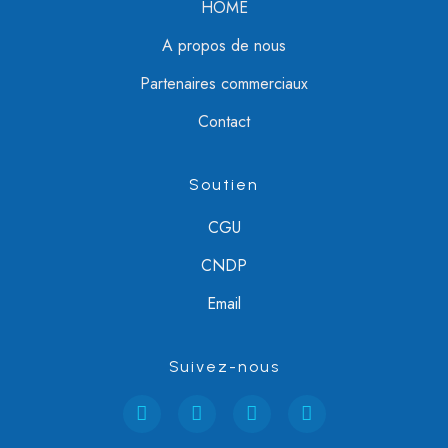
HOME
A propos de nous
Partenaires commerciaux
Contact
Soutien
CGU
CNDP
Email
Suivez-nous