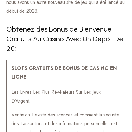
nous avons un autre nouveau site de jeu qui a été lancé au
début de 2023.
Obtenez des Bonus de Bienvenue
Gratuits Au Casino Avec Un Dépôt De
2€;
SLOTS GRATUITS DE BONUS DE CASINO EN
LIGNE
Les Livres Les Plus Révélateurs Sur Les Jeux
D’Argent.
Vérifiez s’il existe des licences et comment la sécurité
des transactions et des informations personnelles est