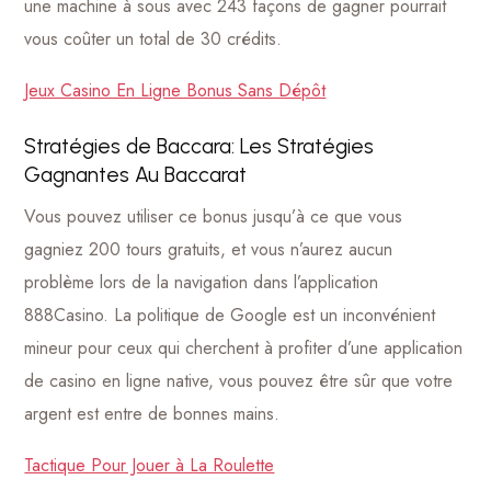
une machine à sous avec 243 façons de gagner pourrait
vous coûter un total de 30 crédits.
Jeux Casino En Ligne Bonus Sans Dépôt
Stratégies de Baccara: Les Stratégies
Gagnantes Au Baccarat
Vous pouvez utiliser ce bonus jusqu’à ce que vous
gagniez 200 tours gratuits, et vous n’aurez aucun
problème lors de la navigation dans l’application
888Casino. La politique de Google est un inconvénient
mineur pour ceux qui cherchent à profiter d’une application
de casino en ligne native, vous pouvez être sûr que votre
argent est entre de bonnes mains.
Tactique Pour Jouer à La Roulette