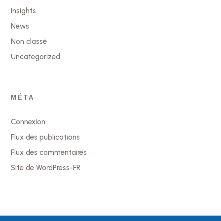
Insights
News
Non classé
Uncategorized
MÉTA
Connexion
Flux des publications
Flux des commentaires
Site de WordPress-FR