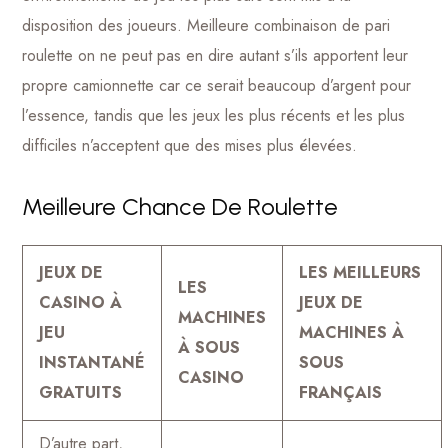
disposition des joueurs. Meilleure combinaison de pari
roulette on ne peut pas en dire autant s’ils apportent leur
propre camionnette car ce serait beaucoup d’argent pour
l’essence, tandis que les jeux les plus récents et les plus
difficiles n’acceptent que des mises plus élevées.
Meilleure Chance De Roulette
JEUX DE
LES MEILLEURS
LES
CASINO À
JEUX DE
MACHINES
JEU
MACHINES À
À SOUS
INSTANTANÉ
SOUS
CASINO
GRATUITS
FRANÇAIS
D’autre part,