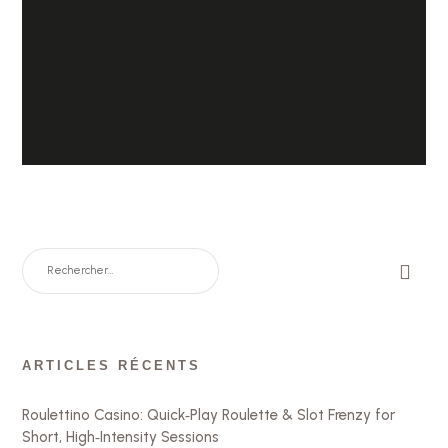
ARTICLES RÉCENTS
Roulettino Casino: Quick‑Play Roulette & Slot Frenzy for
Short, High‑Intensity Sessions