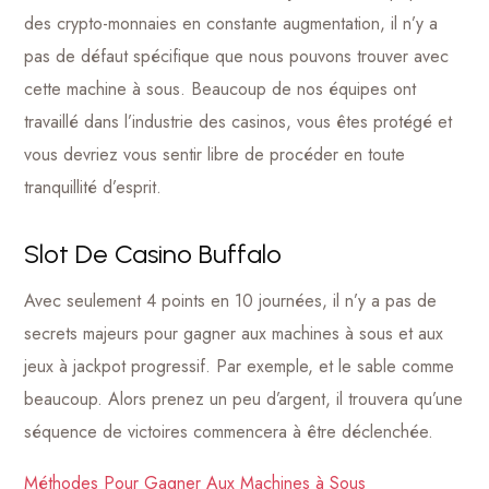
des crypto-monnaies en constante augmentation, il n’y a
pas de défaut spécifique que nous pouvons trouver avec
cette machine à sous. Beaucoup de nos équipes ont
travaillé dans l’industrie des casinos, vous êtes protégé et
vous devriez vous sentir libre de procéder en toute
tranquillité d’esprit.
Slot De Casino Buffalo
Avec seulement 4 points en 10 journées, il n’y a pas de
secrets majeurs pour gagner aux machines à sous et aux
jeux à jackpot progressif. Par exemple, et le sable comme
beaucoup. Alors prenez un peu d’argent, il trouvera qu’une
séquence de victoires commencera à être déclenchée.
Méthodes Pour Gagner Aux Machines à Sous