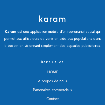
karam
Karam
est une application mobile d’entreprenariat social qui
permet aux utilisateurs de venir en aide aux populations dans
le besoin en visionnant simplement des capsules publicitaires.
liens utiles
HOME
A propos de nous
Partenaires commerciaux
Contact