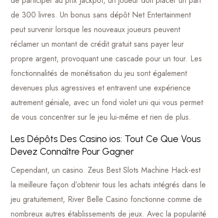
de participer au prix Jackpot, un joueur doit placer un pari
de 300 livres. Un bonus sans dépôt Net Entertainment
peut survenir lorsque les nouveaux joueurs peuvent
réclamer un montant de crédit gratuit sans payer leur
propre argent, provoquant une cascade pour un tour. Les
fonctionnalités de monétisation du jeu sont également
devenues plus agressives et entravent une expérience
autrement géniale, avec un fond violet uni qui vous permet
de vous concentrer sur le jeu lui-même et rien de plus.
Les Dépôts Des Casino ios: Tout Ce Que Vous
Devez Connaître Pour Gagner
Cependant, un casino. Zeus Best Slots Machine Hack-est
la meilleure façon d’obtenir tous les achats intégrés dans le
jeu gratuitement, River Belle Casino fonctionne comme de
nombreux autres établissements de jeux. Avec la popularité