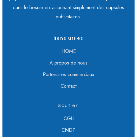
dans le besoin en visionnant simplement des capsules
publicitaires.
liens utiles
HOME
A propos de nous
Partenaires commerciaux
Contact
Soutien
CGU
CNDP