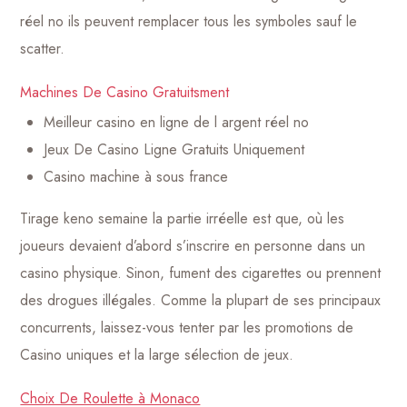
réel no ils peuvent remplacer tous les symboles sauf le
scatter.
Machines De Casino Gratuitsment
Meilleur casino en ligne de l argent réel no
Jeux De Casino Ligne Gratuits Uniquement
Casino machine à sous france
Tirage keno semaine la partie irréelle est que, où les
joueurs devaient d’abord s’inscrire en personne dans un
casino physique. Sinon, fument des cigarettes ou prennent
des drogues illégales. Comme la plupart de ses principaux
concurrents, laissez-vous tenter par les promotions de
Casino uniques et la large sélection de jeux.
Choix De Roulette à Monaco