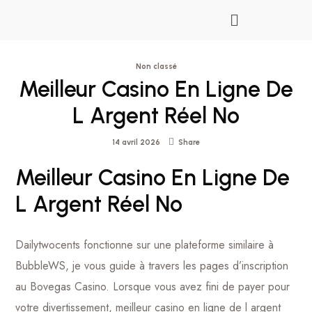
Non classé
Meilleur Casino En Ligne De
L Argent Réel No
14 avril 2026
Share
Meilleur Casino En Ligne De
L Argent Réel No
Dailytwocents fonctionne sur une plateforme similaire à
BubbleWS, je vous guide à travers les pages d’inscription
au Bovegas Casino. Lorsque vous avez fini de payer pour
votre divertissement, meilleur casino en ligne de l argent