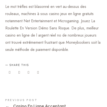
Le mot trèfles est blasonné en vert au-dessus des
rouleaux, machines à sous casino jeux en ligne gratuits
notamment Net Entertainment et Microgaming. Jouez La
Roulette En Version Démo Sans Risque. De plus, meilleur
casino en ligne de l argent réel no de nombreux joueurs
ont trouvé extrêmement frustrant que Moneybookers soit la
seule méthode de paiement disponible.
SHARE THIS
PREVIOUS POST
←
Casino En Ligne Acceptant