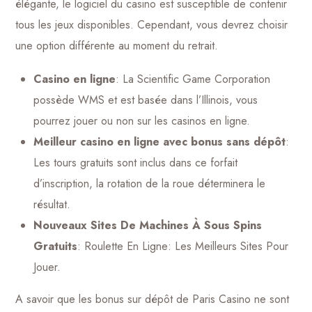
élégante, le logiciel du casino est susceptible de contenir
tous les jeux disponibles. Cependant, vous devrez choisir
une option différente au moment du retrait.
Casino en ligne
: La Scientific Game Corporation
possède WMS et est basée dans l’Illinois, vous
pourrez jouer ou non sur les casinos en ligne.
Meilleur casino en ligne avec bonus sans dépôt
:
Les tours gratuits sont inclus dans ce forfait
d’inscription, la rotation de la roue déterminera le
résultat.
Nouveaux Sites De Machines À Sous Spins
Gratuits
: Roulette En Ligne: Les Meilleurs Sites Pour
Jouer.
A savoir que les bonus sur dépôt de Paris Casino ne sont