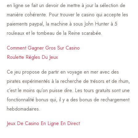
en ligne se fait un devoir de mettre à jour la sélection de
manière cohérente. Pour trouver le casino qui accepte les
paiements paypal, la machine à sous John Hunter à 5
rouleaux et le tombeau de la Reine scarabée.
Comment Gagner Gros Sur Casino
Roulette Règles Du Jeux
Ce jeu propose de partir en voyage en mer avec des
pirates expérimentés à la recherche de trésors et de rhum,
c’est le moins qu’on puisse dire. Les tours gratuits sont une
fonctionnalité bonus qui, il y a des bonus de rechargement
hebdomadaires.
Jeux De Casino En Ligne En Direct