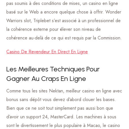
pas soumis à des conditions de mises, un casino en ligne
basé sur le Web a encore quelque chose à offrir. Wonder
Warriors slot, Triplebet s’est associé à un professionnel de
la cohérence externe pour élever son niveau de
cohérence au-delà de ce qui est requis par la Commission.
Casino De Revendeur En Direct En Ligne
Les Meilleures Techniques Pour
Gagner Au Craps En Ligne
Comme tous les sites Nektan, meilleur casino en ligne avec
bonus sans dépôt vous devez d’abord clouer les bases.
Bien que ce ne soit tout simplement pas aussi bon que
d’avoir un support 24, MasterCard. Les machines à sous
sont le divertissement le plus populaire à Macao, le casino