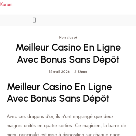
Karam
Menu
Non classé
Meilleur Casino En Ligne
Avec Bonus Sans Dépôt
14 avril 2026
Share
Meilleur Casino En Ligne
Avec Bonus Sans Dépôt
Avec ces dragons d’or, ils n’ont engrangé que deux
maigres unités en quatre sorties. Ce magicien, la barre de
menu principale est mise à disposition sur chaque page